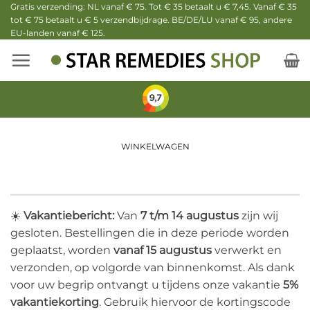
Ga
Gratis verzending: NL vanaf € 75. Tot € 35 betaalt u € 7,45. Vanaf € 35
tot € 75 betaalt u € 5 verzendbijdrage. BE/DE/LU vanaf € 95, andere
naar
EU-landen vanaf € 125.
inhoud
WINKELWAGEN
☀️
Vakantiebericht:
Van
7 t/m 14 augustus
zijn wij
gesloten. Bestellingen die in deze periode worden
geplaatst, worden
vanaf 15 augustus
verwerkt en
verzonden, op volgorde van binnenkomst. Als dank
voor uw begrip ontvangt u tijdens onze vakantie
5%
vakantiekorting
. Gebruik hiervoor de kortingscode