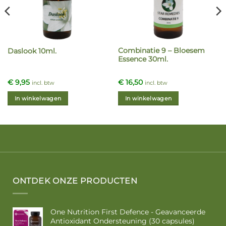
Combinatie 9 – Bloesem
Daslook 10ml.
Essence 30ml.
€
9,95
€
16,50
incl. btw
incl. btw
In winkelwagen
In winkelwagen
ONTDEK ONZE PRODUCTEN
One Nutrition First Defence - Geavanceerde
Antioxidant Ondersteuning (30 capsules)