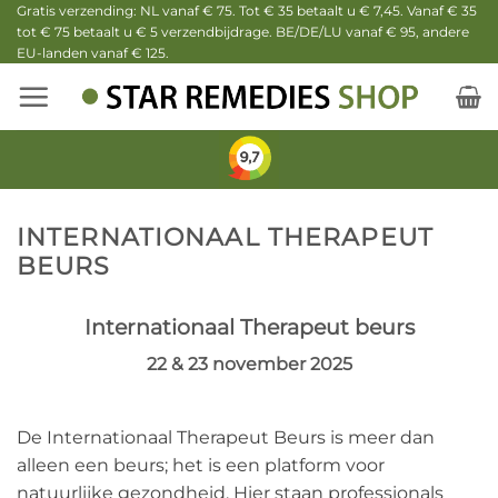
Ga
Gratis verzending: NL vanaf € 75. Tot € 35 betaalt u € 7,45. Vanaf € 35
tot € 75 betaalt u € 5 verzendbijdrage. BE/DE/LU vanaf € 95, andere
naar
EU-landen vanaf € 125.
inhoud
INTERNATIONAAL THERAPEUT
BEURS
Internationaal Therapeut beurs
22 & 23 november 2025
De Internationaal Therapeut Beurs is meer dan
alleen een beurs; het is een platform voor
natuurlijke gezondheid. Hier staan professionals