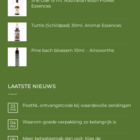
She Oak 15 ml. Australian Bush Flower
Essences
Turtle (Schildpad) 30ml. Animal Essences
Pine bach bloesem 10ml. - Ainsworths
LAATSTE NIEUWS
PostNL ontvangstcode bij waardevolle zendingen
23
mei
Waarom goede verpakking zo belangrijk is
04
sep
Meer betaalgemak dan ooit: Kies de
06