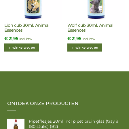
Lion cub 30ml. Animal
Wolf cub 30ml. Animal
Essences
Essences
€
21,95
€
21,95
incl. btw
incl. btw
In winkelwagen
In winkelwagen
ONTDEK ONZE PRODUCTEN
Pipetflesjes 20ml incl pipet bruin glas (tray à
180 stuks) (B2)