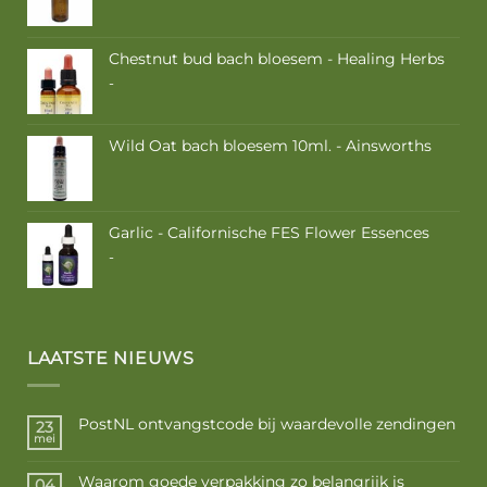
Chestnut bud bach bloesem - Healing Herbs
Prijsklasse:
-
€ 9,50
tot
€ 16,85
Wild Oat bach bloesem 10ml. - Ainsworths
Garlic - Californische FES Flower Essences
Prijsklasse:
-
€ 10,50
tot
€ 17,50
LAATSTE NIEUWS
PostNL ontvangstcode bij waardevolle zendingen
23
mei
Waarom goede verpakking zo belangrijk is
04