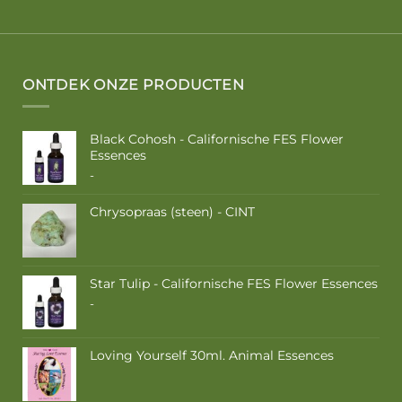
ONTDEK ONZE PRODUCTEN
Black Cohosh - Californische FES Flower
Essences
Prijsklasse:
-
€ 10,50
tot
Chrysopraas (steen) - CINT
€ 17,50
Star Tulip - Californische FES Flower Essences
Prijsklasse:
-
€ 10,50
tot
€ 17,50
Loving Yourself 30ml. Animal Essences