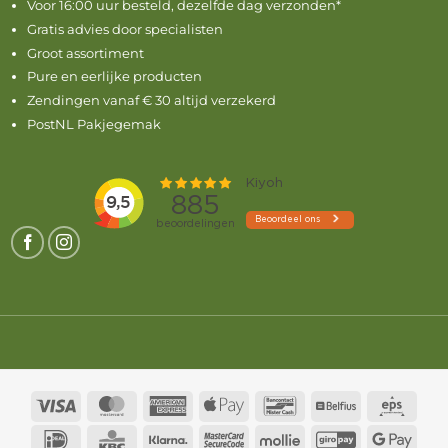
Voor 16:00 uur besteld, dezelfde dag verzonden*
Gratis advies door specialisten
Groot assortiment
Pure en eerlijke producten
Zendingen vanaf € 30 altijd verzekerd
PostNL Pakjegemak
Visa
MasterCard
American
Apple
Bancontact
Belfius
Eps
Express
Pay
IDeal
KBC
Klarna
MasterCard
Mollie
GiroPay
Goog