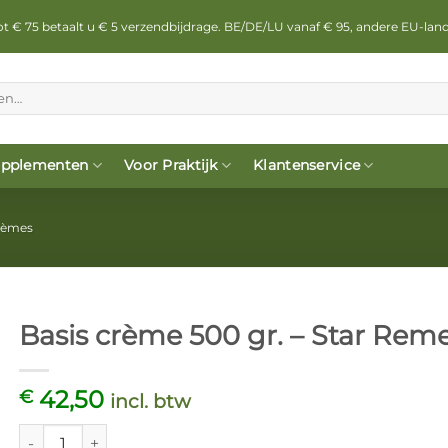
 tot € 75 betaalt u € 5 verzendbijdrage. BE/DE/LU vanaf € 95, andere EU-lan
pplementen
Voor Praktijk
Klantenservice
rèmes
Basis crème 500 gr. – Star Rem
42,50
€
incl. btw
Basis crème 500 gr. - Star Remedies aantal