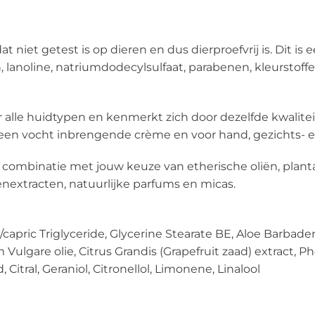
niet getest is op dieren en dus dierproefvrij is. Dit is 
n, lanoline, natriumdodecylsulfaat, parabenen, kleurstof
r alle huidtypen en kenmerkt zich door dezelfde kwalite
 een vocht inbrengende crème en voor hand, gezichts- e
 combinatie met jouw keuze van etherische oliën, plantaa
nextracten, natuurlijke parfums en micas.
ic/capric Triglyceride, Glycerine Stearate BE, Aloe Barbad
icum Vulgare olie, Citrus Grandis (Grapefruit zaad) extract
itral, Geraniol, Citronellol, Limonene, Linalool