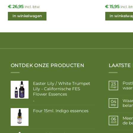
€
26,95
€
15,95
incl. btw
incl. b
In winkelwagen
In winkelwa
ONTDEK ONZE PRODUCTEN
LAATSTE
Post
Easter Lily / White Trumpet
23
waar
mei
Lily - Californische FES
Flower Essences
Prijsklasse:
Waar
-
04
belan
€ 10,50
sep
Four 15ml. Indigo essences
tot
€ 17,50
Meer
06
de b
mrt