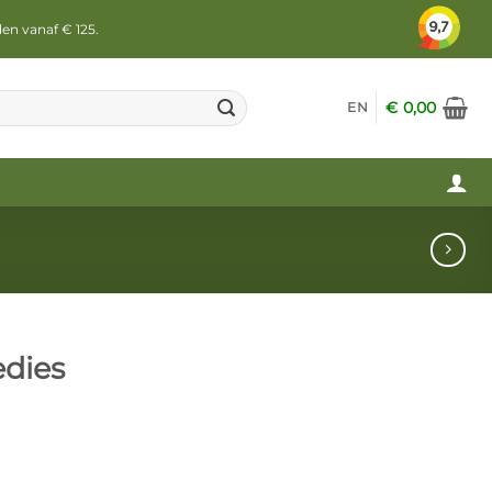
den vanaf € 125.
€
0,00
EN
edies