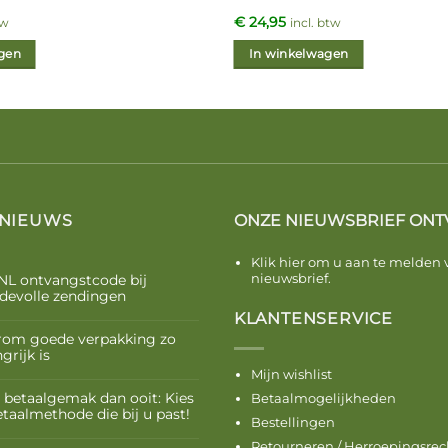
€
24,95
tw
incl. btw
gen
In winkelwagen
 NIEUWS
ONZE NIEUWSBRIEF ONT
Klik hier om u aan te melden 
nieuwsbrief.
NL ontvangstcode bij
devolle zendingen
KLANTENSERVICE
om goede verpakking zo
grijk is
Mijn wishlist
 betaalgemak dan ooit: Kies
Betaalmogelijkheden
etaalmethode die bij u past!
Bestellingen
Retourneren / Herroepingsrec