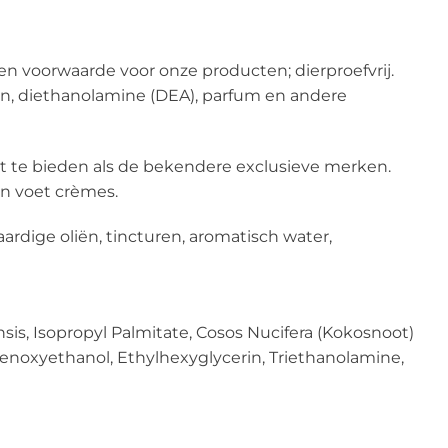
een voorwaarde voor onze producten; dierproefvrij.
fen, diethanolamine (DEA), parfum en andere
it te bieden als de bekendere exclusieve merken.
n voet crèmes.
rdige oliën, tincturen, aromatisch water,
ensis, Isopropyl Palmitate, Cosos Nucifera (Kokosnoot)
, Phenoxyethanol, Ethylhexyglycerin, Triethanolamine,