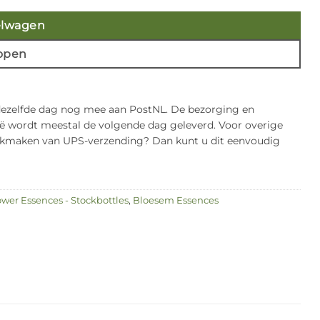
elwagen
open
 dezelfde dag nog mee aan PostNL. De bezorging en
gië wordt meestal de volgende dag geleverd. Voor overige
bruikmaken van UPS-verzending? Dan kunt u dit eenvoudig
ower Essences - Stockbottles
,
Bloesem Essences