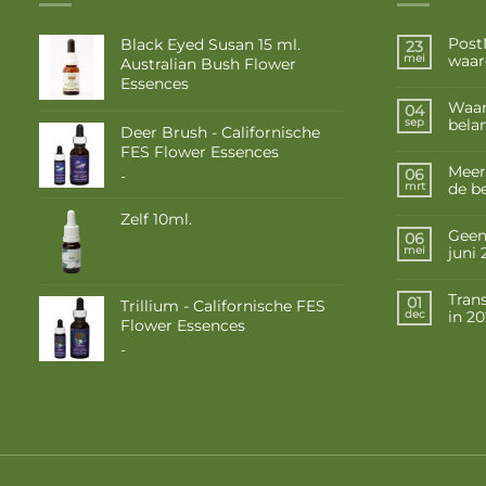
Post
Black Eyed Susan 15 ml.
23
waar
mei
Australian Bush Flower
Essences
Waar
04
belan
sep
Deer Brush - Californische
FES Flower Essences
Meer
06
Prijsklasse:
-
de b
mrt
€ 10,50
tot
Zelf 10ml.
€ 17,50
Geen 
06
juni
mei
Tran
01
Trillium - Californische FES
in 2
dec
Flower Essences
Prijsklasse:
-
€ 10,50
tot
€ 17,50