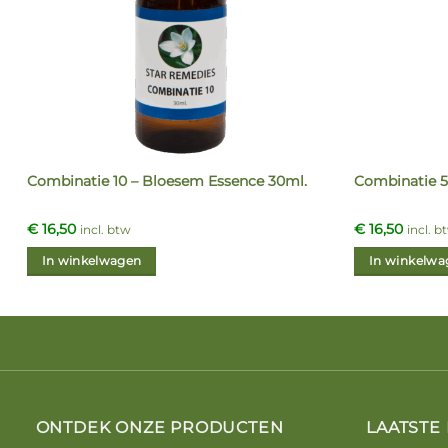
Combinatie 10 – Bloesem Essence 30ml.
Combinatie 5
€
16,50
€
16,50
incl. btw
incl. b
In winkelwagen
In winkelwa
ONTDEK ONZE PRODUCTEN
LAATSTE