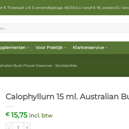
 tot € 75 betaalt u € 5 verzendbijdrage. BE/DE/LU vanaf € 95, andere EU-lan
pplementen
Voor Praktijk
Klantenservice
stralian Bush Flower Essences - Stockbottles
Calophyllum 15 ml. Australian 
15,75
€
incl. btw
Calophyllum 15 ml. Australian Bush Flower Essences aantal