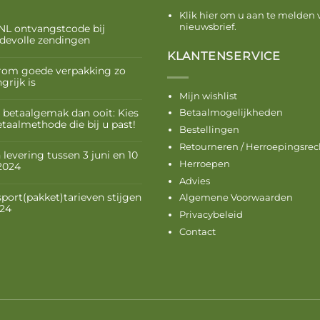
Klik hier om u aan te melden 
nieuwsbrief.
NL ontvangstcode bij
devolle zendingen
KLANTENSERVICE
om goede verpakking zo
grijk is
Mijn wishlist
 betaalgemak dan ooit: Kies
Betaalmogelijkheden
etaalmethode die bij u past!
Bestellingen
Retourneren / Herroepingsrec
levering tussen 3 juni en 10
Herroepen
 2024
Advies
sport(pakket)tarieven stijgen
Algemene Voorwaarden
024
Privacybeleid
Contact