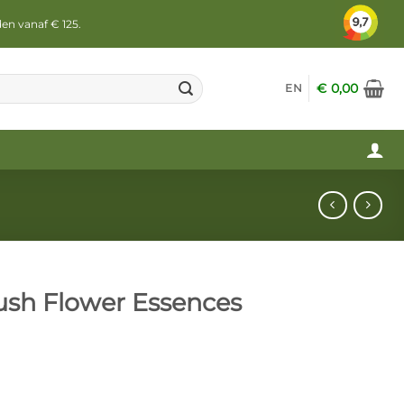
den vanaf € 125.
€
0,00
EN
Bush Flower Essences