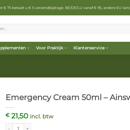
 tot € 75 betaalt u € 5 verzendbijdrage. BE/DE/LU vanaf € 95, andere EU-lan
pplementen
Voor Praktijk
Klantenservice
Emergency Cream 50ml – Ains
21,50
€
incl. btw
Emergency Cream 50ml - Ainsworths aantal