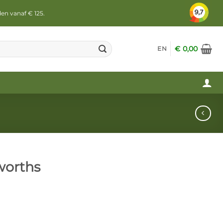
den vanaf € 125.
€
0,00
EN
worths