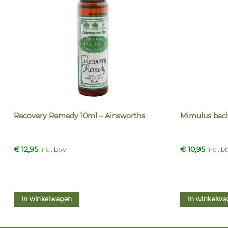
Recovery Remedy 10ml – Ainsworths
Mimulus bach
€
12,95
€
10,95
incl. btw
incl. b
In winkelwagen
In winkelwa