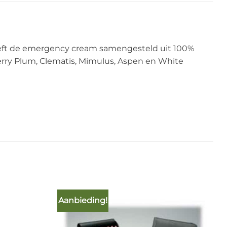
eeft de emergency cream samengesteld uit 100%
erry Plum, Clematis, Mimulus, Aspen en White
Aanbieding!
Add to
Add to
Wishlist
Wishlist