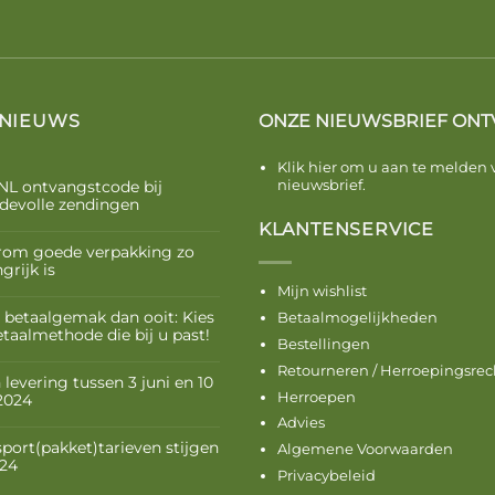
 NIEUWS
ONZE NIEUWSBRIEF ONT
Klik hier om u aan te melden 
nieuwsbrief.
NL ontvangstcode bij
devolle zendingen
KLANTENSERVICE
om goede verpakking zo
grijk is
Mijn wishlist
 betaalgemak dan ooit: Kies
Betaalmogelijkheden
etaalmethode die bij u past!
Bestellingen
Retourneren / Herroepingsrec
levering tussen 3 juni en 10
Herroepen
 2024
Advies
sport(pakket)tarieven stijgen
Algemene Voorwaarden
024
Privacybeleid