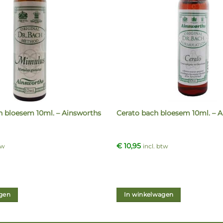
 bloesem 10ml. – Ainsworths
Cerato bach bloesem 10ml. – 
€
10,95
tw
incl. btw
gen
In winkelwagen