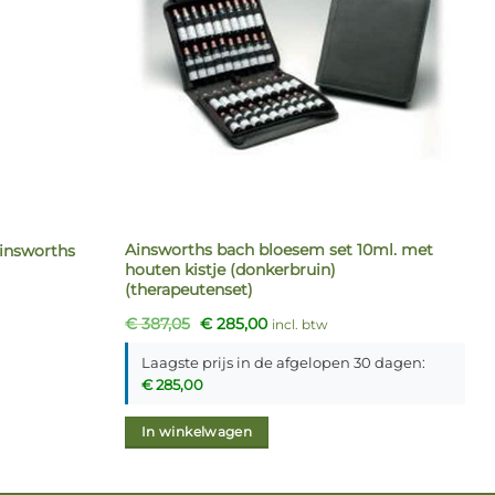
Ainsworths bach bloesem set 10ml. met
Ainsworths
houten kistje (donkerbruin)
(therapeutenset)
Oorspronkelijke
Huidige
€
387,05
€
285,00
incl. btw
prijs
prijs
was:
is:
Laagste prijs in de afgelopen 30 dagen:
€ 387,05.
€ 285,00.
€
285,00
In winkelwagen