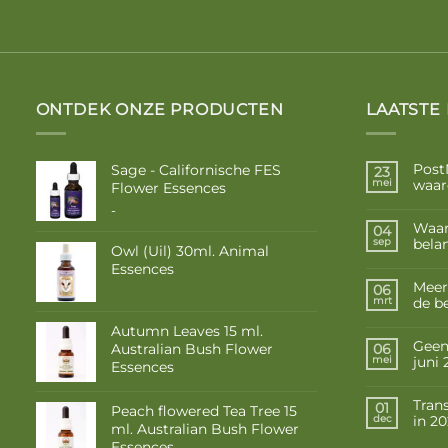
ONTDEK ONZE PRODUCTEN
LAATSTE
Post
Sage - Californische FES
23
waar
mei
Flower Essences
Prijsklasse:
-
€ 10,50
Waar
04
tot
belan
sep
Owl (Uil) 30ml. Animal
€ 17,50
Essences
Meer
06
de b
mrt
Autumn Leaves 15 ml.
Geen 
Australian Bush Flower
06
juni
mei
Essences
Tran
01
Peach flowered Tea Tree 15
in 2
dec
ml. Australian Bush Flower
Essences