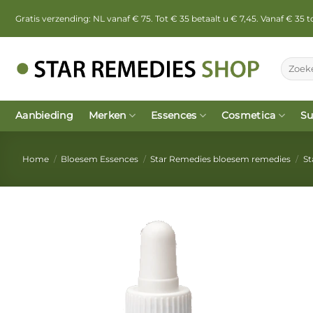
Ga
Gratis verzending: NL vanaf € 75. Tot € 35 betaalt u € 7,45. Vanaf € 35
naar
inhoud
Zoeken
naar:
Aanbieding
Merken
Essences
Cosmetica
Su
Home
/
Bloesem Essences
/
Star Remedies bloesem remedies
/
St