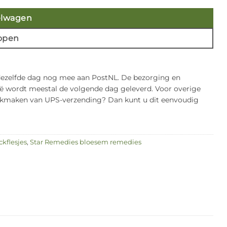
elwagen
open
 dezelfde dag nog mee aan PostNL. De bezorging en
gië wordt meestal de volgende dag geleverd. Voor overige
bruikmaken van UPS-verzending? Dan kunt u dit eenvoudig
ckflesjes
,
Star Remedies bloesem remedies