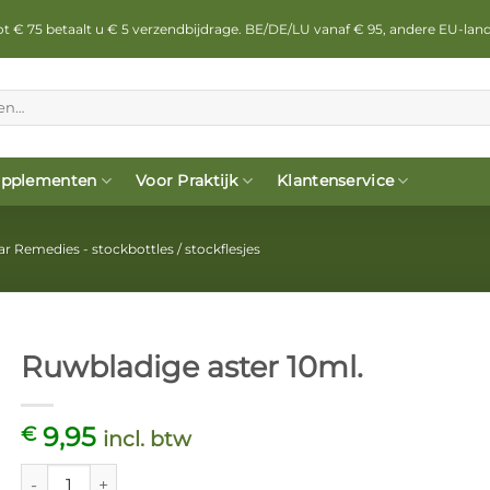
 tot € 75 betaalt u € 5 verzendbijdrage. BE/DE/LU vanaf € 95, andere EU-lan
pplementen
Voor Praktijk
Klantenservice
ar Remedies - stockbottles / stockflesjes
Ruwbladige aster 10ml.
9,95
€
incl. btw
Ruwbladige aster 10ml. aantal