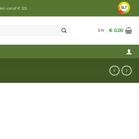
den vanaf € 125.
€
0,00
EN