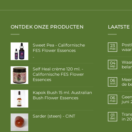
ONTDEK ONZE PRODUCTEN
LAATSTE
Post
Sweet Pea - Californische
23
waar
mei
FES Flower Essences
Prijsklasse:
-
€ 10,50
Waar
04
tot
belan
sep
Self Heal crème 120 ml. -
€ 17,50
Californische FES Flower
Essences
Meer
06
de b
mrt
Kapok Bush 15 ml. Australian
Geen 
Bush Flower Essences
06
juni
mei
Tran
01
Sarder (steen) - CINT
in 2
dec