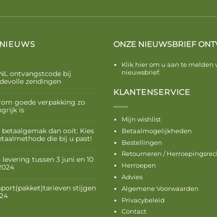
 NIEUWS
ONZE NIEUWSBRIEF ONT
Klik hier om u aan te melden 
nieuwsbrief.
NL ontvangstcode bij
devolle zendingen
KLANTENSERVICE
om goede verpakking zo
grijk is
Mijn wishlist
 betaalgemak dan ooit: Kies
Betaalmogelijkheden
etaalmethode die bij u past!
Bestellingen
Retourneren / Herroepingsrec
levering tussen 3 juni en 10
Herroepen
 2024
Advies
sport(pakket)tarieven stijgen
Algemene Voorwaarden
024
Privacybeleid
Contact