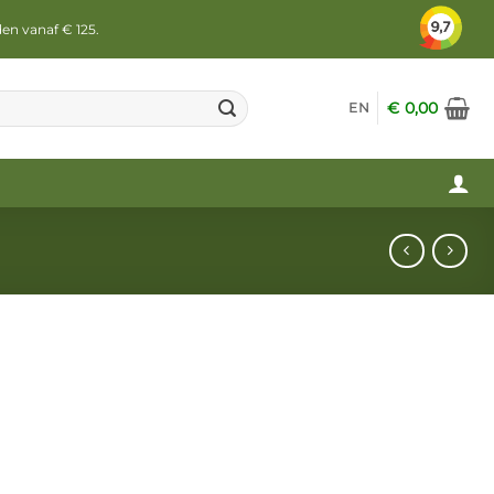
den vanaf € 125.
€
0,00
EN