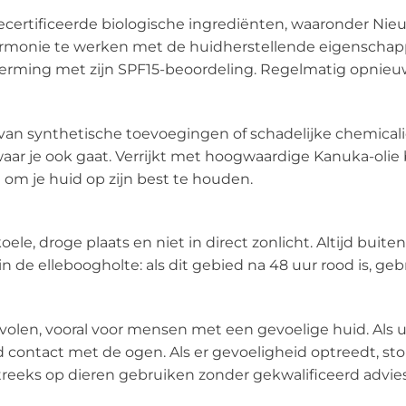
ecertificeerde biologische ingrediënten, waaronder Nie
armonie te werken met de huidherstellende eigenschap
rming met zijn SPF15-beoordeling. Regelmatig opnieuw 
ij van synthetische toevoegingen of schadelijke chemical
aar je ook gaat. Verrijkt met hoogwaardige Kanuka-olie 
om je huid op zijn best te houden.
oele, droge plaats en niet in direct zonlicht. Altijd bui
n de elleboogholte: als dit gebied na 48 uur rood is, ge
bevolen, vooral voor mensen met een gevoelige huid. Al
ijd contact met de ogen. Als er gevoeligheid optreedt, st
tstreeks op dieren gebruiken zonder gekwalificeerd advies