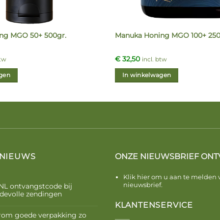
ng MGO 50+ 500gr.
Manuka Honing MGO 100+ 250
€
32,50
btw
incl. btw
gen
In winkelwagen
 NIEUWS
ONZE NIEUWSBRIEF ONT
Klik hier om u aan te melden 
nieuwsbrief.
NL ontvangstcode bij
devolle zendingen
KLANTENSERVICE
om goede verpakking zo