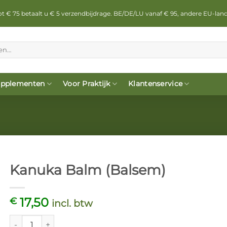
 tot € 75 betaalt u € 5 verzendbijdrage. BE/DE/LU vanaf € 95, andere EU-lan
pplementen
Voor Praktijk
Klantenservice
Kanuka Balm (Balsem)
17,50
€
incl. btw
Kanuka Balm (Balsem) aantal