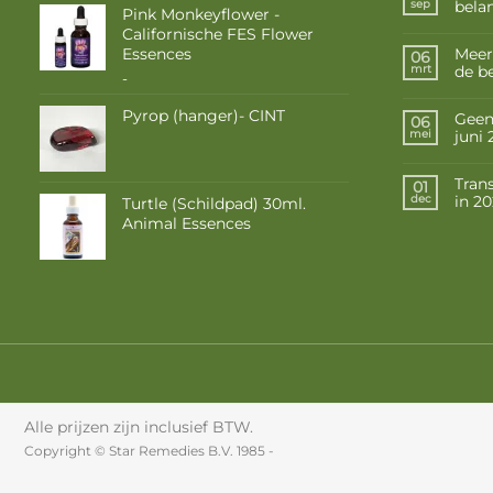
belan
sep
Pink Monkeyflower -
Californische FES Flower
Essences
Meer
06
de b
mrt
Prijsklasse:
-
€ 10,50
Pyrop (hanger)- CINT
tot
Geen 
06
€ 17,50
juni
mei
Tran
01
in 2
dec
Turtle (Schildpad) 30ml.
Animal Essences
Alle prijzen zijn inclusief BTW.
Copyright © Star Remedies B.V. 1985 -