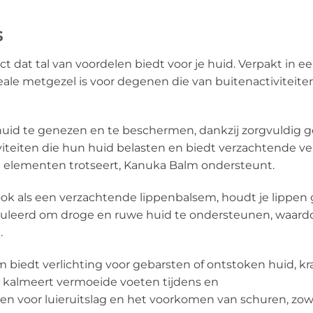
s
dat tal van voordelen biedt voor je huid. Verpakt in een
deale metgezel is voor degenen die van buitenactiviteit
id te genezen en te beschermen, dankzij zorgvuldig ge
teiten die hun huid belasten en biedt verzachtende ve
 elementen trotseert, Kanuka Balm ondersteunt.
ook als een verzachtende lippenbalsem, houdt je lippe
muleerd om droge en ruwe huid te ondersteunen, waardoo
.
 biedt verlichting voor gebarsten of ontstoken huid, k
, kalmeert vermoeide voeten tijdens en
en voor luieruitslag en het voorkomen van schuren, zowe