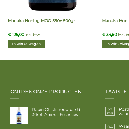
Manuka Honing MGO 550+ 500gr.
Manuka Honi
€
125,00
€
34,50
incl. btw
incl. 
In winkelwagen
In winkelwa
ONTDEK ONZE PRODUCTEN
LAATSTE
Post
Robin Chick (roodborst)
23
waar
mei
30ml. Animal Essences
Waar
04