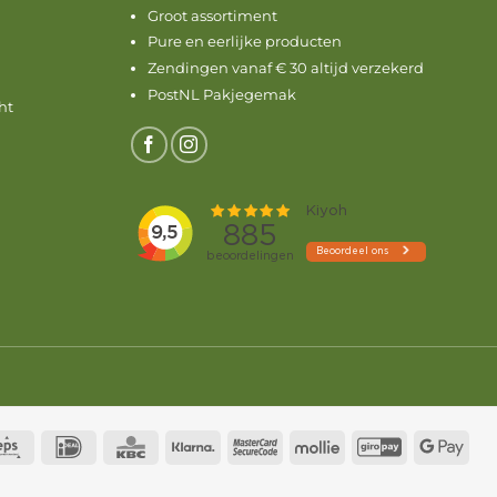
Groot assortiment
Pure en eerlijke producten
Zendingen vanaf € 30 altijd verzekerd
PostNL Pakjegemak
ht
ius
Eps
IDeal
KBC
Klarna
MasterCard
Mollie
GiroPay
Goo
2
Pay