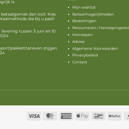
grijk is
Mijn wishlist
 betaalgemak dan ooit: Kies
Betaalmogelijkheden
etaalmethode die bij u past!
Bestellingen
Retourneren / Herroepingsrec
levering tussen 3 juni en 10
Herroepen
 2024
Advies
sport(pakket)tarieven stijgen
Algemene Voorwaarden
024
Privacybeleid
Contact
Visa
MasterCard
American
Apple
Bancontact
Belf
Express
Pay