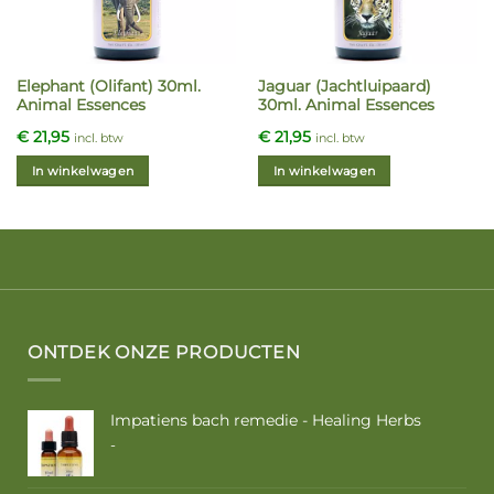
Elephant (Olifant) 30ml.
Jaguar (Jachtluipaard)
Animal Essences
30ml. Animal Essences
€
21,95
€
21,95
incl. btw
incl. btw
In winkelwagen
In winkelwagen
ONTDEK ONZE PRODUCTEN
Impatiens bach remedie - Healing Herbs
Prijsklasse:
-
€ 9,50
tot