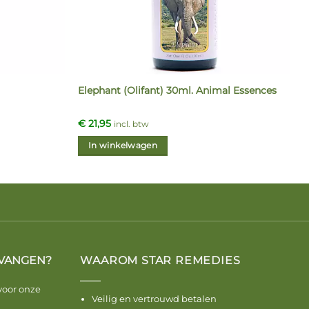
Elephant (Olifant) 30ml. Animal Essences
€
21,95
incl. btw
In winkelwagen
VANGEN?
WAAROM STAR REMEDIES
voor onze
Veilig en vertrouwd betalen