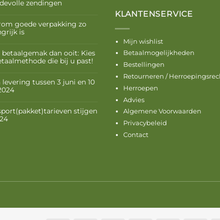
devolle zendingen
KLANTENSERVICE
om goede verpakking zo
grijk is
Mijn wishlist
 betaalgemak dan ooit: Kies
Betaalmogelijkheden
etaalmethode die bij u past!
Bestellingen
Retourneren / Herroepingsrec
levering tussen 3 juni en 10
Herroepen
 2024
Advies
sport(pakket)tarieven stijgen
Algemene Voorwaarden
024
Privacybeleid
Contact