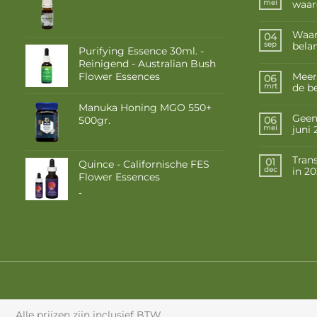
waar
mei
Waar
04
belan
sep
Purifying Essence 30ml. -
Reinigend - Australian Bush
Flower Essences
Meer
06
de b
mrt
Manuka Honing MGO 550+
Geen 
500gr.
06
juni
mei
Tran
01
Quince - Californische FES
in 2
dec
Flower Essences
Prijsklasse:
-
€ 10,50
tot
€ 17,50
Alle prijzen zijn inclusief BTW.