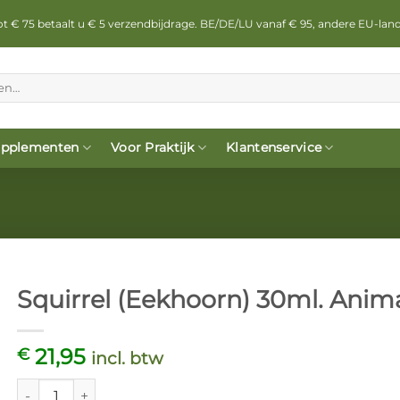
 tot € 75 betaalt u € 5 verzendbijdrage. BE/DE/LU vanaf € 95, andere EU-lan
pplementen
Voor Praktijk
Klantenservice
Squirrel (Eekhoorn) 30ml. Anim
21,95
€
incl. btw
Squirrel (Eekhoorn) 30ml. Animal Essences aantal