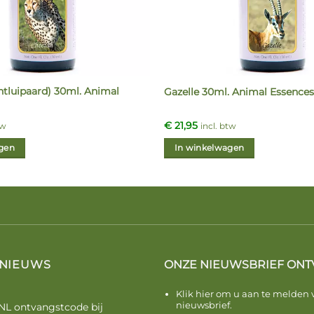
htluipaard) 30ml. Animal
Gazelle 30ml. Animal Essences
€
21,95
tw
incl. btw
gen
In winkelwagen
 NIEUWS
ONZE NIEUWSBRIEF ONT
Klik hier om u aan te melden 
nieuwsbrief.
NL ontvangstcode bij