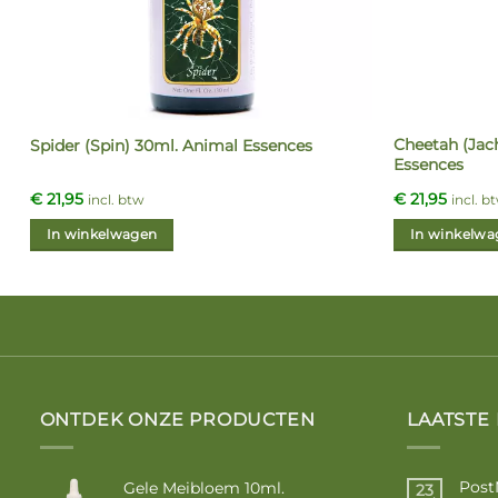
Cheetah (Jac
Spider (Spin) 30ml. Animal Essences
Essences
€
21,95
€
21,95
incl. btw
incl. b
In winkelwagen
In winkelwa
ONTDEK ONZE PRODUCTEN
LAATSTE
Post
Gele Meibloem 10ml.
23