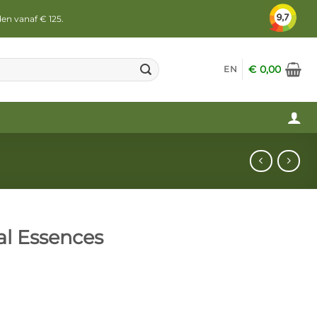
den vanaf € 125.
€
0,00
EN
al Essences