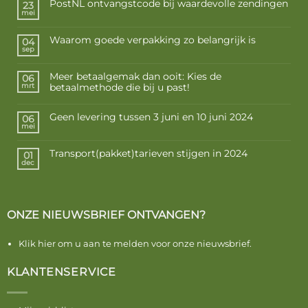
PostNL ontvangstcode bij waardevolle zendingen
23
mei
Waarom goede verpakking zo belangrijk is
04
sep
Meer betaalgemak dan ooit: Kies de
06
betaalmethode die bij u past!
mrt
Geen levering tussen 3 juni en 10 juni 2024
06
mei
Transport(pakket)tarieven stijgen in 2024
01
dec
ONZE NIEUWSBRIEF ONTVANGEN?
Klik hier om u aan te melden voor onze nieuwsbrief.
KLANTENSERVICE