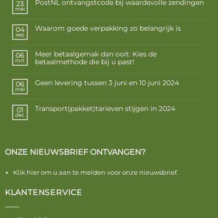
PostNL ontvangstcode bij waardevolle zendingen
23
mei
Waarom goede verpakking zo belangrijk is
04
sep
Meer betaalgemak dan ooit: Kies de
06
betaalmethode die bij u past!
mrt
Geen levering tussen 3 juni en 10 juni 2024
06
mei
Transport(pakket)tarieven stijgen in 2024
01
dec
ONZE NIEUWSBRIEF ONTVANGEN?
Klik hier om u aan te melden voor onze nieuwsbrief.
KLANTENSERVICE