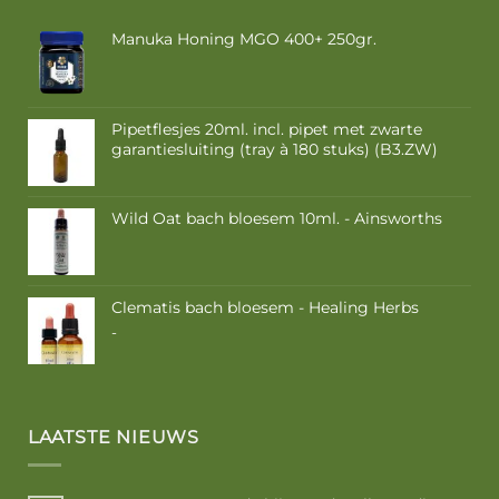
Manuka Honing MGO 400+ 250gr.
Pipetflesjes 20ml. incl. pipet met zwarte
garantiesluiting (tray à 180 stuks) (B3.ZW)
Wild Oat bach bloesem 10ml. - Ainsworths
Clematis bach bloesem - Healing Herbs
Prijsklasse:
-
€ 9,50
tot
€ 16,85
LAATSTE NIEUWS