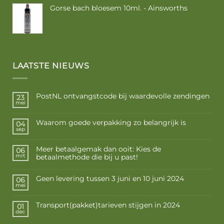
tot
Gorse bach bloesem 10ml. - Ainsworths
€ 17,50
LAATSTE NIEUWS
PostNL ontvangstcode bij waardevolle zendingen
23
mei
Waarom goede verpakking zo belangrijk is
04
sep
Meer betaalgemak dan ooit: Kies de
06
betaalmethode die bij u past!
mrt
Geen levering tussen 3 juni en 10 juni 2024
06
mei
Transport(pakket)tarieven stijgen in 2024
01
dec