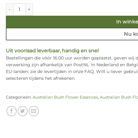
Dog Rose of the Wild Forces 15 ml. Australian Bush Flower E
In wink
Nu k
Uit voorraad leverbaar, handig en snel
Bestellingen die vóór 16:00 uur worden geplaatst, geven wij
verwerking zijn afhankelijk van PostNL. In Nederland en Bel
EU-landen: zie de levertijden in onze FAQ. Wilt u liever ge
selecteren tijdens het afrekenen.
Categorieën:
Australian Bush Flower Essences
,
Australian Bush Fl