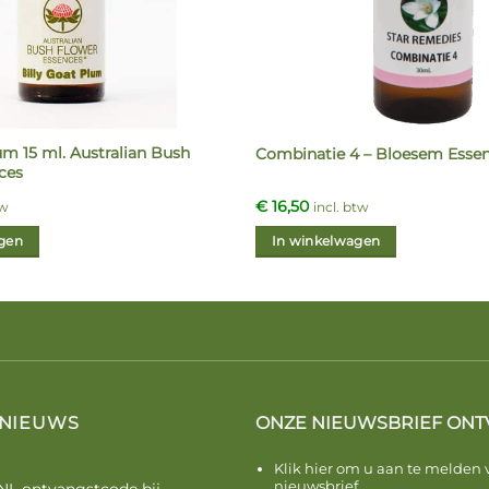
um 15 ml. Australian Bush
Combinatie 4 – Bloesem Essen
ces
€
16,50
tw
incl. btw
gen
In winkelwagen
 NIEUWS
ONZE NIEUWSBRIEF ONT
Klik hier om u aan te melden 
nieuwsbrief.
NL ontvangstcode bij