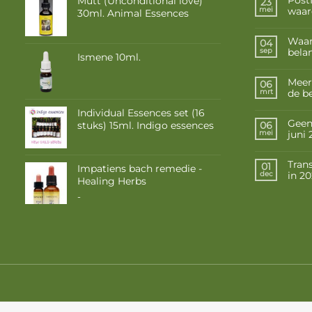
Mutt (Unconditional love)
23
waar
mei
30ml. Animal Essences
Waar
04
belan
sep
Ismene 10ml.
Meer
06
de b
mrt
Individual Essences set (16
Geen 
stuks) 15ml. Indigo essences
06
juni
mei
Tran
01
Impatiens bach remedie -
in 2
dec
Healing Herbs
Prijsklasse:
-
€ 9,50
tot
€ 16,85