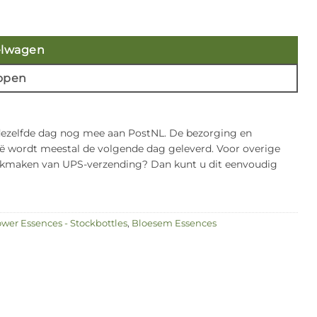
ssences aantal
elwagen
open
 dezelfde dag nog mee aan PostNL. De bezorging en
gië wordt meestal de volgende dag geleverd. Voor overige
bruikmaken van UPS-verzending? Dan kunt u dit eenvoudig
ower Essences - Stockbottles
,
Bloesem Essences