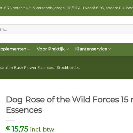
 tot € 75 betaalt u € 5 verzendbijdrage. BE/DE/LU vanaf € 95, andere EU-lan
pplementen
Voor Praktijk
Klantenservice
stralian Bush Flower Essences - Stockbottles
Dog Rose of the Wild Forces 15 
Essences
15,75
€
incl. btw