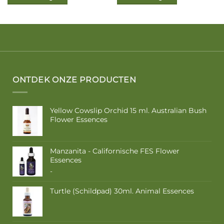
ONTDEK ONZE PRODUCTEN
Yellow Cowslip Orchid 15 ml. Australian Bush
Flower Essences
Manzanita - Californische FES Flower
Essences
Prijsklasse:
-
€ 10,50
tot
Turtle (Schildpad) 30ml. Animal Essences
€ 17,50