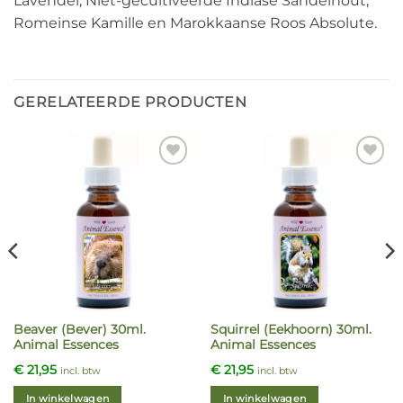
Lavendel, Niet-gecultiveerde Indiase Sandelhout,
Romeinse Kamille en Marokkaanse Roos Absolute.
GERELATEERDE PRODUCTEN
Beaver (Bever) 30ml.
Squirrel (Eekhoorn) 30ml.
Animal Essences
Animal Essences
€
21,95
€
21,95
incl. btw
incl. btw
In winkelwagen
In winkelwagen