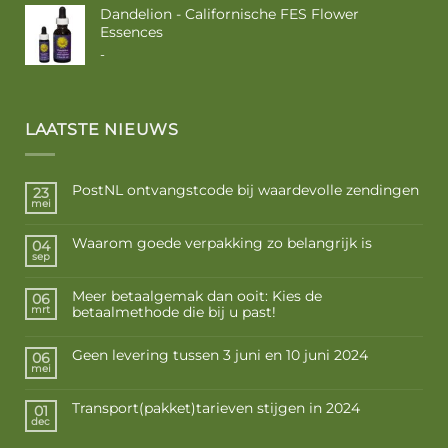
Dandelion - Californische FES Flower
Essences
Prijsklasse:
-
€ 10,50
tot
€ 17,50
LAATSTE NIEUWS
PostNL ontvangstcode bij waardevolle zendingen
23
mei
Waarom goede verpakking zo belangrijk is
04
sep
Meer betaalgemak dan ooit: Kies de
06
betaalmethode die bij u past!
mrt
Geen levering tussen 3 juni en 10 juni 2024
06
mei
Transport(pakket)tarieven stijgen in 2024
01
dec