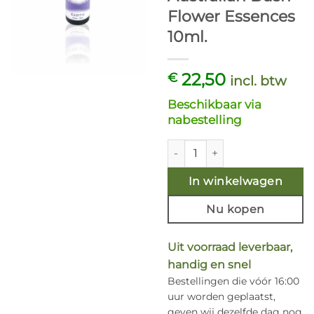
Flower Essences
10ml.
22,50
€
incl. btw
Beschikbaar via
nabestelling
Earth - White Light Essences 
In winkelwagen
Nu kopen
Uit voorraad leverbaar,
handig en snel
Bestellingen die vóór 16:00
uur worden geplaatst,
geven wij dezelfde dag nog