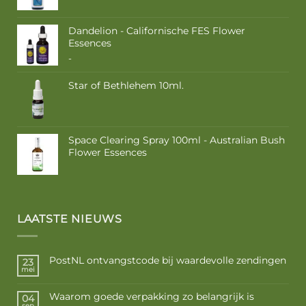
Dandelion - Californische FES Flower
Essences
Prijsklasse:
-
€ 10,50
tot
Star of Bethlehem 10ml.
€ 17,50
Space Clearing Spray 100ml - Australian Bush
Flower Essences
LAATSTE NIEUWS
PostNL ontvangstcode bij waardevolle zendingen
23
mei
Waarom goede verpakking zo belangrijk is
04
sep