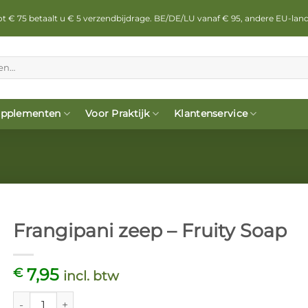
 tot € 75 betaalt u € 5 verzendbijdrage. BE/DE/LU vanaf € 95, andere EU-lan
pplementen
Voor Praktijk
Klantenservice
Frangipani zeep – Fruity Soap
7,95
€
incl. btw
Frangipani zeep - Fruity Soap aantal