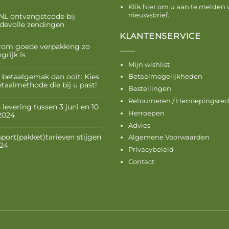
Klik hier om u aan te melden 
nieuwsbrief.
NL ontvangstcode bij
devolle zendingen
KLANTENSERVICE
om goede verpakking zo
grijk is
Mijn wishlist
 betaalgemak dan ooit: Kies
Betaalmogelijkheden
etaalmethode die bij u past!
Bestellingen
Retourneren / Herroepingsrec
levering tussen 3 juni en 10
Herroepen
 2024
Advies
sport(pakket)tarieven stijgen
Algemene Voorwaarden
024
Privacybeleid
Contact