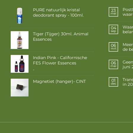
Post
PURE natuurlijk kristal
23
waar
mei
deodorant spray - 100ml.
Waar
04
belan
sep
Tiger (Tijger) 30ml. Animal
Essences
Meer
06
de b
mrt
Indian Pink - Californische
Geen 
FES Flower Essences
06
juni
mei
Prijsklasse:
-
€ 10,50
tot
Tran
01
Magnetiet (hanger)- CINT
in 2
€ 17,50
dec