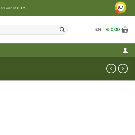
den vanaf € 125.
€
0,00
EN