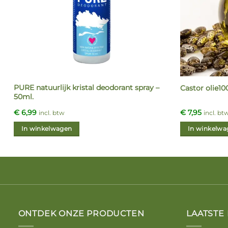
PURE natuurlijk kristal deodorant spray –
Castor olie10
50ml.
€
6,99
€
7,95
incl. btw
incl. bt
In winkelwagen
In winkelwa
ONTDEK ONZE PRODUCTEN
LAATSTE