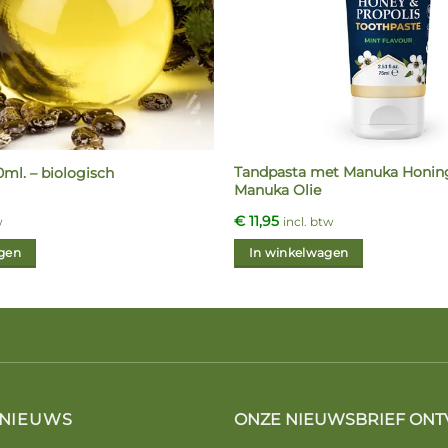
Tandpasta met Manuka Honing,
0ml. – biologisch
Manuka Olie
€
11,95
w
incl. btw
gen
In winkelwagen
 NIEUWS
ONZE NIEUWSBRIEF ONT