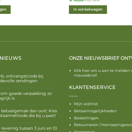
w
incl. btw
gen
In winkelwagen
 NIEUWS
ONZE NIEUWSBRIEF ONT
Klik hier om u aan te melden 
nieuwsbrief.
NL ontvangstcode bij
devolle zendingen
KLANTENSERVICE
om goede verpakking zo
grijk is
Mijn wishlist
 betaalgemak dan ooit: Kies
Betaalmogelijkheden
etaalmethode die bij u past!
Bestellingen
Retourneren / Herroepingsrec
levering tussen 3 juni en 10
Herroepen