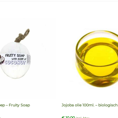
ep – Fruity Soap
Jojoba olie 100ml. – biologisch
€
10,00