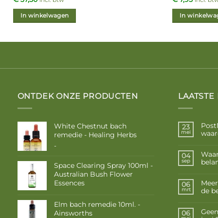
incl. btw
incl. bt
In winkelwagen
In winkelwa
ONTDEK ONZE PRODUCTEN
LAATSTE
Post
White Chestnut bach
23
waar
mei
remedie - Healing Herbs
Prijsklasse:
-
€ 9,50
Waar
04
tot
belan
sep
Space Clearing Spray 100ml -
€ 16,85
Australian Bush Flower
Essences
Meer
06
de b
mrt
Elm bach remedie 10ml. -
Geen 
Ainsworths
06