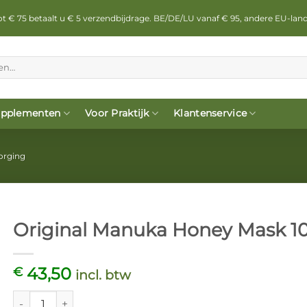
 tot € 75 betaalt u € 5 verzendbijdrage. BE/DE/LU vanaf € 95, andere EU-lan
pplementen
Voor Praktijk
Klantenservice
zorging
Original Manuka Honey Mask 10
43,50
€
incl. btw
Original Manuka Honey Mask 100 ml. aantal