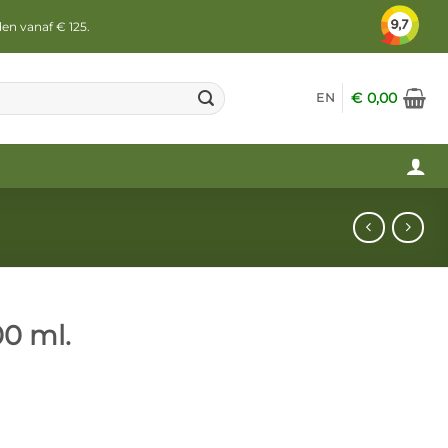
den vanaf € 125.
€
0,00
EN
0 ml.