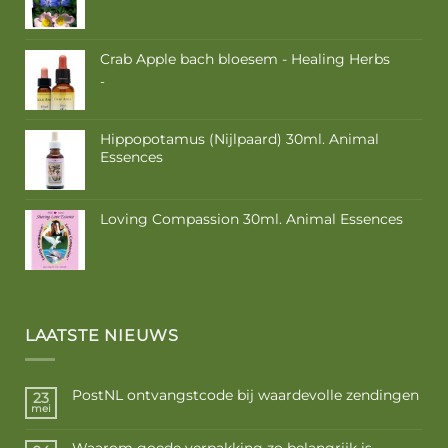
Crab Apple bach bloesem - Healing Herbs
Prijsklasse:
-
€ 9,50
tot
€ 16,85
Hippopotamus (Nijlpaard) 30ml. Animal
Essences
Loving Compassion 30ml. Animal Essences
LAATSTE NIEUWS
PostNL ontvangstcode bij waardevolle zendingen
23
mei