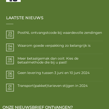
€ 10,50
tot
€ 17,50
LAATSTE NIEUWS
PostNL ontvangstcode bij waardevolle zendingen
23
mei
Waarom goede verpakking zo belangrijk is
04
sep
Meer betaalgemak dan ooit: Kies de
06
betaalmethode die bij u past!
mrt
Geen levering tussen 3 juni en 10 juni 2024
06
mei
Transport(pakket)tarieven stijgen in 2024
01
dec
ONZE NIEUWSBRIEF ONTVANGEN?