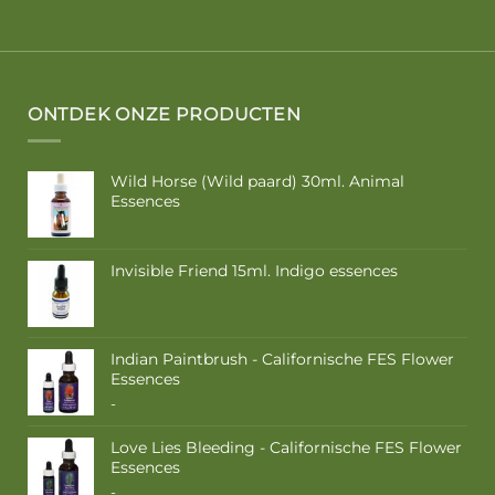
ONTDEK ONZE PRODUCTEN
Wild Horse (Wild paard) 30ml. Animal
Essences
Invisible Friend 15ml. Indigo essences
Indian Paintbrush - Californische FES Flower
Essences
Prijsklasse:
-
€ 10,50
tot
Love Lies Bleeding - Californische FES Flower
€ 17,50
Essences
Prijsklasse:
-