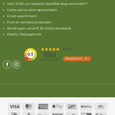
Voor 16:00 uur besteld, dezelfde dag verzonden*
Gratis advies door specialisten
Groot assortiment
Pure en eerlijke producten
Zendingen vanaf € 30 altijd verzekerd
PostNL Pakjegemak
Visa
MasterCard
American
Apple
Bancontact
Belfius
Eps
Express
Pay
IDeal
KBC
Klarna
MasterCard
Mollie
GiroPay
Goog