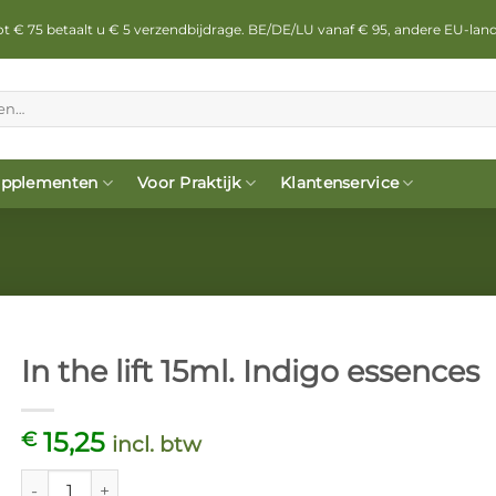
 tot € 75 betaalt u € 5 verzendbijdrage. BE/DE/LU vanaf € 95, andere EU-lan
pplementen
Voor Praktijk
Klantenservice
In the lift 15ml. Indigo essences
15,25
€
incl. btw
In the lift 15ml. Indigo essences aantal