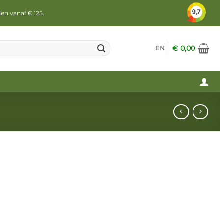
den vanaf € 125.
€
0,00
EN