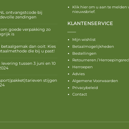
Klik hier om u aan te melden 
nieuwsbrief.
NL ontvangstcode bij
devolle zendingen
KLANTENSERVICE
om goede verpakking zo
grijk is
Mijn wishlist
 betaalgemak dan ooit: Kies
Betaalmogelijkheden
etaalmethode die bij u past!
Bestellingen
Retourneren / Herroepingsrec
levering tussen 3 juni en 10
Herroepen
 2024
Advies
sport(pakket)tarieven stijgen
Algemene Voorwaarden
024
Privacybeleid
Contact