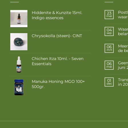
Post
Hiddenite & Kunzite 15ml.
23
waar
mei
Indigo essences
Waar
04
belan
sep
Chrysokolla (steen)- CINT
Meer
06
de b
mrt
Chichen Itza 10ml. - Seven
Geen 
Essentials
06
juni
mei
Tran
01
Manuka Honing MGO 100+
in 2
dec
500gr.