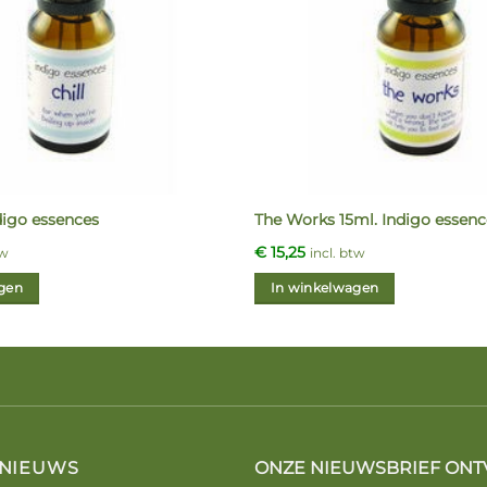
ndigo essences
The Works 15ml. Indigo essenc
€
15,25
tw
incl. btw
gen
In winkelwagen
 NIEUWS
ONZE NIEUWSBRIEF ONT