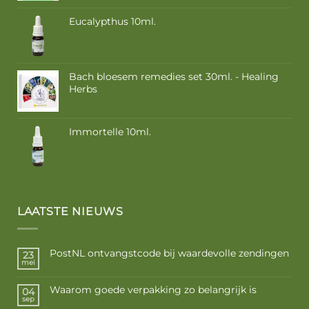
Eucalypthus 10ml.
Bach bloesem remedies set 30ml. - Healing
Herbs
Oorspronkelijke
Huidige
prijs
prijs
was:
is:
Immortelle 10ml.
€ 445,00.
€ 399,00.
LAATSTE NIEUWS
PostNL ontvangstcode bij waardevolle zendingen
23
mei
Waarom goede verpakking zo belangrijk is
04
sep