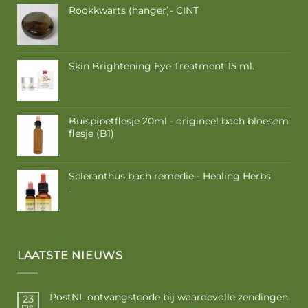
Rookkwarts (hanger)- CINT
Skin Brightening Eye Treatment 15 ml.
Buispipetflesje 20ml - origineel bach bloesem
flesje (B1)
Scleranthus bach remedie - Healing Herbs
Prijsklasse:
-
€ 9,50
tot
€ 16,85
LAATSTE NIEUWS
PostNL ontvangstcode bij waardevolle zendingen
23
mei