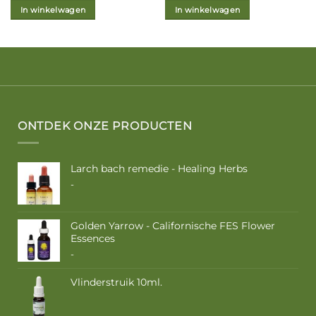
In winkelwagen
In winkelwagen
ONTDEK ONZE PRODUCTEN
Larch bach remedie - Healing Herbs
Prijsklasse:
-
€ 9,50
tot
€ 16,85
Golden Yarrow - Californische FES Flower
Essences
Prijsklasse:
-
€ 10,50
tot
Vlinderstruik 10ml.
€ 17,50