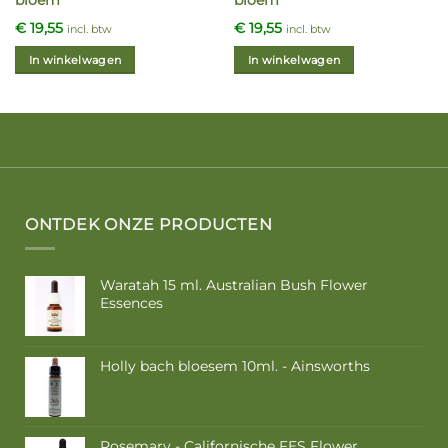
€
19,55
€
19,55
incl. btw
incl. btw
In winkelwagen
In winkelwagen
ONTDEK ONZE PRODUCTEN
Waratah 15 ml. Australian Bush Flower
Essences
Holly bach bloesem 10ml. - Ainsworths
Rosemary - Californische FES Flower