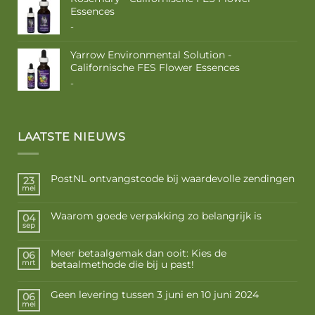
Essences
Prijsklasse:
-
€ 10,50
tot
Yarrow Environmental Solution -
€ 17,50
Californische FES Flower Essences
Prijsklasse:
-
€ 10,50
tot
€ 17,50
LAATSTE NIEUWS
PostNL ontvangstcode bij waardevolle zendingen
23
mei
Waarom goede verpakking zo belangrijk is
04
sep
Meer betaalgemak dan ooit: Kies de
06
betaalmethode die bij u past!
mrt
Geen levering tussen 3 juni en 10 juni 2024
06
mei