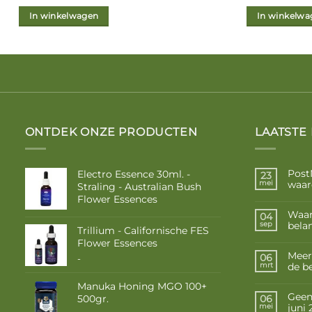
In winkelwagen
In winkelwa
ONTDEK ONZE PRODUCTEN
LAATSTE
Post
Electro Essence 30ml. -
23
waar
mei
Straling - Australian Bush
Flower Essences
Waar
04
belan
sep
Trillium - Californische FES
Flower Essences
Meer
06
Prijsklasse:
-
de b
mrt
€ 10,50
tot
Manuka Honing MGO 100+
€ 17,50
Geen 
500gr.
06
juni
mei