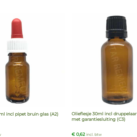
Olieflesje 30ml incl druppelaar
ml incl pipet bruin glas (A2)
met garantiesluiting (C3)
€
0,62
w
incl. btw