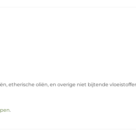
liën, etherische oliën, en overige niet bijtende vloeistoffe
kopen
.