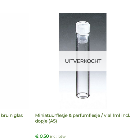
UITVERKOCHT
 bruin glas
Miniatuurflesje & parfumflesje / vial 1ml incl.
dopje (A5)
€
0,50
incl. btw