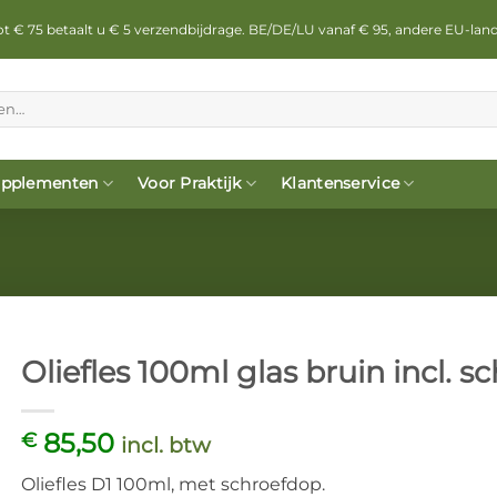
 tot € 75 betaalt u € 5 verzendbijdrage. BE/DE/LU vanaf € 95, andere EU-lan
pplementen
Voor Praktijk
Klantenservice
Oliefles 100ml glas bruin incl. s
85,50
€
incl. btw
Oliefles D1 100ml, met schroefdop.