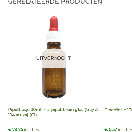
GERELATEERDE PRODUCTEN
UITVERKOCHT
Pipetflesje 30ml incl pipet bruin glas (tray à
Pipetflesje 10
104 stuks) (C1)
€
79,75
€
0,57
incl. btw
incl. bt