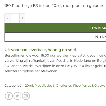
180 Pipetflesje B3 in een 20ml, met pipet en garanties
Pipetflesjes 20ml. incl. pipet met zwarte garantiesluiting (tra
In wink
Nu k
Uit voorraad leverbaar, handig en snel
Bestellingen die vóór 16:00 uur worden geplaatst, geven wij
verwerking zijn afhankelijk van PostNL. In Nederland en Bel
EU-landen: zie de levertijden in onze FAQ. Wilt u liever ge
selecteren tijdens het afrekenen.
Categorieën:
20ml. Pipetflesjes & Olieflesjes
,
Pipetflesjes & Glaswe