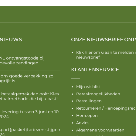
 NIEUWS
ONZE NIEUWSBRIEF ONT
Klik hier om u aan te melden 
nieuwsbrief.
NL ontvangstcode bij
devolle zendingen
KLANTENSERVICE
om goede verpakking zo
grijk is
Mijn wishlist
 betaalgemak dan ooit: Kies
Betaalmogelijkheden
etaalmethode die bij u past!
Bestellingen
Retourneren / Herroepingsrec
levering tussen 3 juni en 10
Herroepen
 2024
Advies
sport(pakket)tarieven stijgen
Algemene Voorwaarden
024