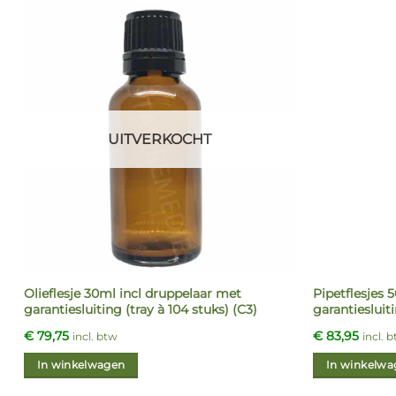
UITVERKOCHT
Olieflesje 30ml incl druppelaar met
Pipetflesjes 
garantiesluiting (tray à 104 stuks) (C3)
garantiesluit
€
79,75
€
83,95
incl. btw
incl. 
In winkelwagen
In winkelwa