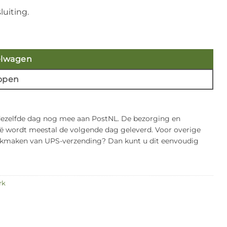
luiting.
y à 180 stuks) (B3.ZW) aantal
elwagen
open
 dezelfde dag nog mee aan PostNL. De bezorging en
gië wordt meestal de volgende dag geleverd. Voor overige
bruikmaken van UPS-verzending? Dan kunt u dit eenvoudig
rk