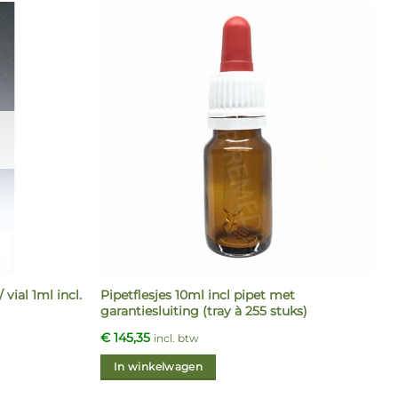
 vial 1ml incl.
Pipetflesjes 10ml incl pipet met
garantiesluiting (tray à 255 stuks)
€
145,35
incl. btw
In winkelwagen