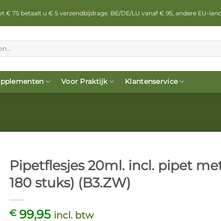
 tot € 75 betaalt u € 5 verzendbijdrage. BE/DE/LU vanaf € 95, andere EU-lan
pplementen
Voor Praktijk
Klantenservice
Pipetflesjes 20ml. incl. pipet me
180 stuks) (B3.ZW)
99,95
€
incl. btw