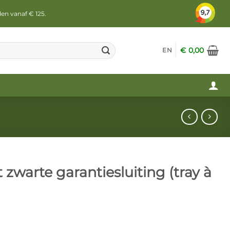
den vanaf € 125.
€
0,00
EN
t zwarte garantiesluiting (tray à