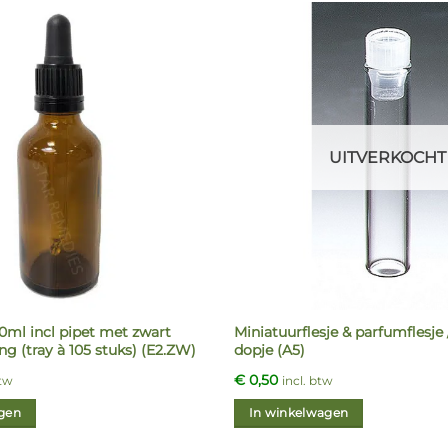
UITVERKOCHT
50ml incl pipet met zwart
Miniatuurflesje & parfumflesje /
ing (tray à 105 stuks) (E2.ZW)
dopje (A5)
€
0,50
btw
incl. btw
gen
In winkelwagen