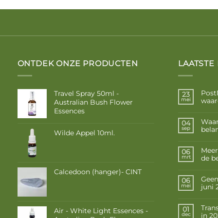
ONTDEK ONZE PRODUCTEN
LAATSTE
Post
Travel Spray 50ml -
23
waar
mei
Australian Bush Flower
Essences
Waar
04
belan
sep
Wilde Appel 10ml.
Meer
06
de b
mrt
Calcedoon (hanger)- CINT
Geen 
06
juni
mei
Tran
01
Air - White Light Essences -
in 2
dec