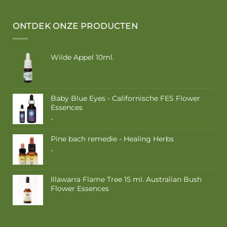
ONTDEK ONZE PRODUCTEN
Wilde Appel 10ml.
Baby Blue Eyes - Californische FES Flower
Essences
Prijsklasse:
-
€ 10,50
tot
Pine bach remedie - Healing Herbs
€ 17,50
Prijsklasse:
-
€ 9,50
tot
€ 16,85
Illawarra Flame Tree 15 ml. Australian Bush
Flower Essences