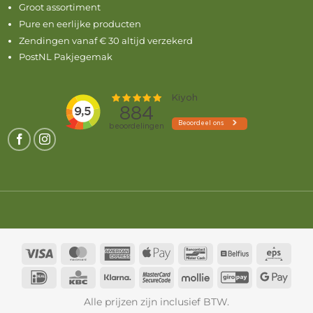
Groot assortiment
Pure en eerlijke producten
Zendingen vanaf € 30 altijd verzekerd
PostNL Pakjegemak
Visa
MasterCard
American
Apple
Bancontact
Belfius
Eps
Express
Pay
IDeal
KBC
Klarna
MasterCard
Mollie
GiroPay
Goog
2
Pay
Alle prijzen zijn inclusief BTW.