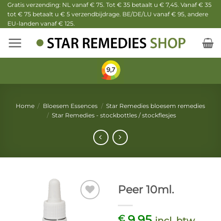
Ga
Gratis verzending: NL vanaf € 75. Tot € 35 betaalt u € 7,45. Vanaf € 35
tot € 75 betaalt u € 5 verzendbijdrage. BE/DE/LU vanaf € 95, andere
naar
EU-landen vanaf € 125.
inhoud
Home
/
Bloesem Essences
/
Star Remedies bloesem remedies
/
Star Remedies - stockbottles / stockflesjes
Peer 10ml.
9,95
€
incl. btw