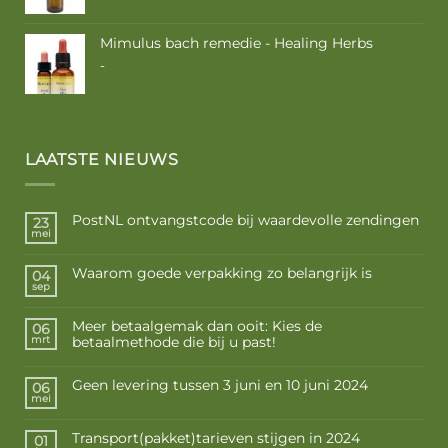
Mimulus bach remedie - Healing Herbs
Prijsklasse:
-
€ 9,50
tot
€ 16,85
LAATSTE NIEUWS
PostNL ontvangstcode bij waardevolle zendingen
23
mei
Waarom goede verpakking zo belangrijk is
04
sep
Meer betaalgemak dan ooit: Kies de
06
betaalmethode die bij u past!
mrt
Geen levering tussen 3 juni en 10 juni 2024
06
mei
Transport(pakket)tarieven stijgen in 2024
01