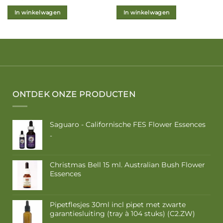
In winkelwagen
In winkelwagen
ONTDEK ONZE PRODUCTEN
Saguaro - Californische FES Flower Essences
Prijsklasse:
-
€ 10,50
tot
€ 17,50
Christmas Bell 15 ml. Australian Bush Flower
Essences
Pipetflesjes 30ml incl pipet met zwarte
garantiesluiting (tray à 104 stuks) (C2.ZW)