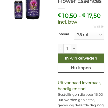
Flower Essences
Pr
10,50
-
17,50
€
€
€ 
incl. btw
to
WISSEN
€ 
Inhoud
Purple Monkeyflower - Califo
In winkelwagen
Nu kopen
Uit voorraad leverbaar,
handig en snel
Bestellingen die vóór 16:00
uur worden geplaatst,
geven wij dezelfde dag nog