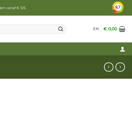
den vanaf € 125.
€
0,00
EN