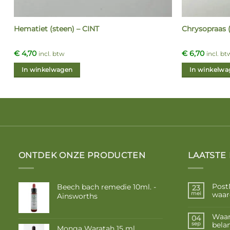
Hematiet (steen) – CINT
Chrysopraas (
€
4,70
€
6,70
incl. btw
incl. bt
In winkelwagen
In winkelwa
ONTDEK ONZE PRODUCTEN
LAATSTE
Post
Beech bach remedie 10ml. -
23
waar
mei
Ainsworths
Waar
04
belan
sep
Monga Waratah 15 ml.