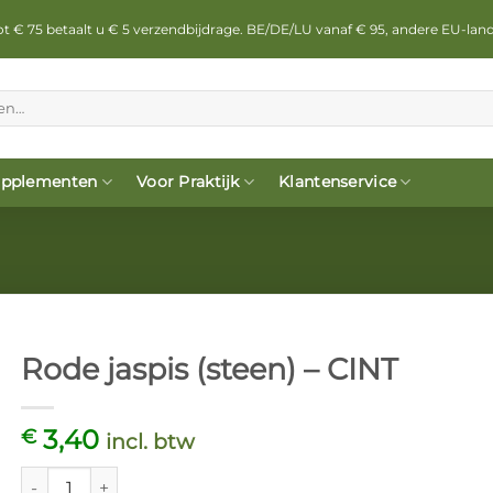
 tot € 75 betaalt u € 5 verzendbijdrage. BE/DE/LU vanaf € 95, andere EU-lan
pplementen
Voor Praktijk
Klantenservice
Rode jaspis (steen) – CINT
3,40
€
incl. btw
Rode jaspis (steen) - CINT aantal