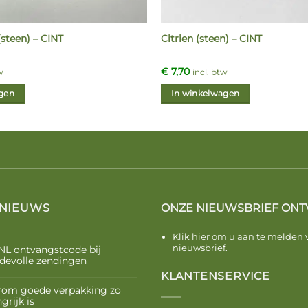
steen) – CINT
Citrien (steen) – CINT
€
7,70
w
incl. btw
gen
In winkelwagen
 NIEUWS
ONZE NIEUWSBRIEF ONT
Klik hier om u aan te melden 
nieuwsbrief.
NL ontvangstcode bij
devolle zendingen
KLANTENSERVICE
om goede verpakking zo
grijk is