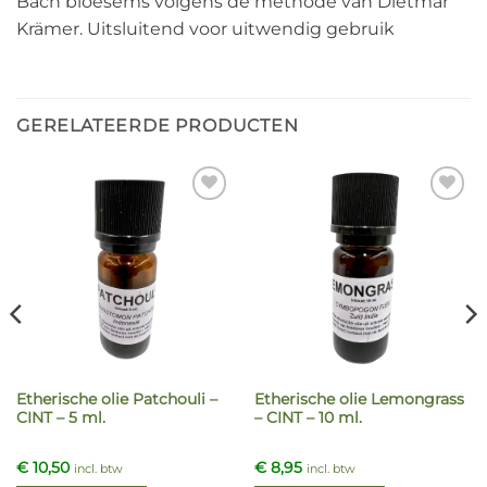
Bach bloesems volgens de methode van Dietmar
Krämer. Uitsluitend voor uitwendig gebruik
GERELATEERDE PRODUCTEN
Etherische olie Patchouli –
Etherische olie Lemongrass
CINT – 5 ml.
– CINT – 10 ml.
€
10,50
€
8,95
incl. btw
incl. btw