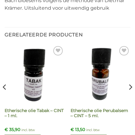
Bach bloesems volgens de methode van Dietmar
Krämer. Uitsluitend voor uitwendig gebruik
GERELATEERDE PRODUCTEN
Etherische olie Tabak – CINT
Etherische olie Perubalsem
– 1 ml.
– CINT – 5 ml.
€
35,90
€
13,50
incl. btw
incl. btw