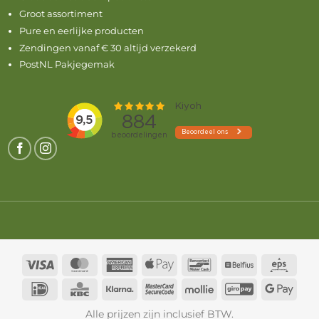
Groot assortiment
Pure en eerlijke producten
Zendingen vanaf € 30 altijd verzekerd
PostNL Pakjegemak
Visa
MasterCard
American
Apple
Bancontact
Belfius
Eps
Express
Pay
IDeal
KBC
Klarna
MasterCard
Mollie
GiroPay
Goog
2
Pay
Alle prijzen zijn inclusief BTW.