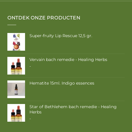
ONTDEK ONZE PRODUCTEN
Super-fruity Lip Rescue 12,5 gr.
Vervain bach remedie - Healing Herbs
Prijsklasse:
-
€ 9,50
tot
€ 16,85
Hematite 15ml. Indigo essences
Star of Bethlehem bach remedie - Healing
Herbs
Prijsklasse:
-
€ 9,50
tot