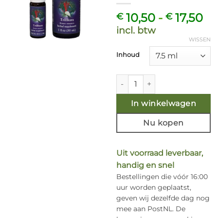
Pr
10,50
-
17,50
€
€
€ 
incl. btw
to
WISSEN
€ 
Inhoud
Trillium - Californische FES F
In winkelwagen
Nu kopen
Uit voorraad leverbaar,
handig en snel
Bestellingen die vóór 16:00
uur worden geplaatst,
geven wij dezelfde dag nog
mee aan PostNL. De