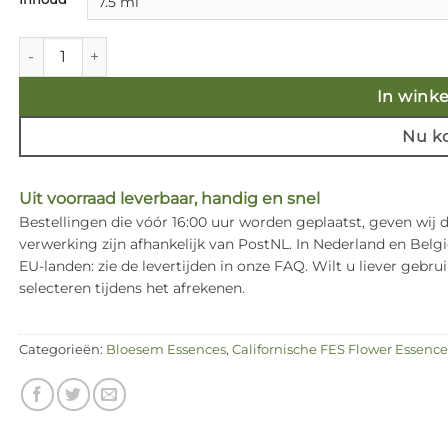
€ 17,50
Violet - Californische FES Flower Essences aantal
In wink
Nu k
Uit voorraad leverbaar, handig en snel
Bestellingen die vóór 16:00 uur worden geplaatst, geven wij
verwerking zijn afhankelijk van PostNL. In Nederland en Bel
EU-landen: zie de levertijden in onze FAQ. Wilt u liever ge
selecteren tijdens het afrekenen.
Categorieën:
Bloesem Essences
,
Californische FES Flower Essence