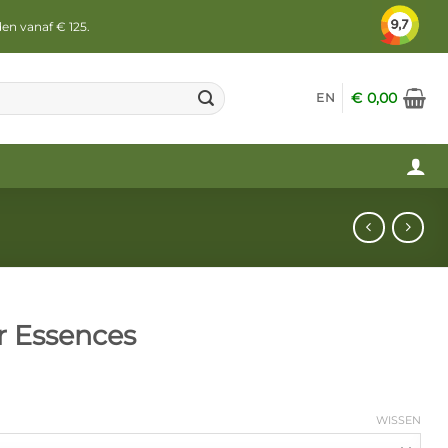
den vanaf € 125.
€
0,00
EN
er Essences
WISSEN