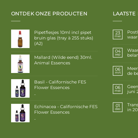
ONTDEK ONZE PRODUCTEN
LAATSTE
Post
Pipetflesjes 10ml incl pipet
23
waar
mei
bruin glas (tray à 255 stuks)
(A2)
Waar
04
belan
sep
Mallard (Wilde eend) 30ml.
Animal Essences
Meer
06
de b
mrt
Basil - Californische FES
Geen 
Flower Essences
06
juni
mei
Prijsklasse:
-
€ 10,50
tot
Tran
01
Echinacea - Californische FES
in 2
€ 17,50
dec
Flower Essences
Prijsklasse:
-
€ 10,50
tot
€ 17,50