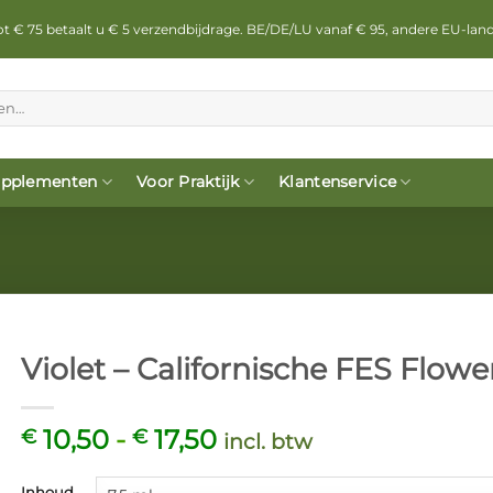
 tot € 75 betaalt u € 5 verzendbijdrage. BE/DE/LU vanaf € 95, andere EU-lan
pplementen
Voor Praktijk
Klantenservice
Violet – Californische FES Flow
Prijsklasse:
10,50
-
17,50
€
€
incl. btw
€ 10,50
tot
Inhoud