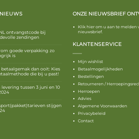
 NIEUWS
ONZE NIEUWSBRIEF ONT
Klik hier om u aan te melden 
nieuwsbrief.
NL ontvangstcode bij
devolle zendingen
KLANTENSERVICE
om goede verpakking zo
grijk is
Mijn wishlist
 betaalgemak dan ooit: Kies
Betaalmogelijkheden
etaalmethode die bij u past!
Bestellingen
Retourneren / Herroepingsrec
levering tussen 3 juni en 10
Herroepen
 2024
Advies
sport(pakket)tarieven stijgen
Algemene Voorwaarden
024
Privacybeleid
Contact