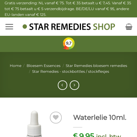
Ga
Gratis verzending: NL vanaf € 75. Tot € 35 betaalt u € 7,45. Vanaf € 35
tot € 75 betaalt u € 5 verzendbijdrage. BE/DE/LU vanaf € 95, andere
naar
EU-landen vanaf € 125.
inhoud
Home
/
Bloesem Essences
/
Star Remedies bloesem remedies
/
Star Remedies - stockbottles / stockflesjes
Waterlelie 10ml.
9,95
€
incl. btw