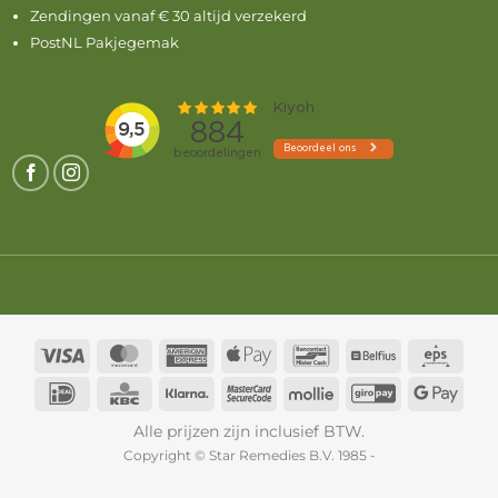
Zendingen vanaf € 30 altijd verzekerd
PostNL Pakjegemak
Visa
MasterCard
American
Apple
Bancontact
Belfius
Eps
Express
Pay
IDeal
KBC
Klarna
MasterCard
Mollie
GiroPay
Goog
2
Pay
Alle prijzen zijn inclusief BTW.
Copyright © Star Remedies B.V. 1985 -