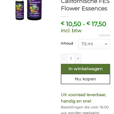
Californische FES
Flower Essences
Pr
10,50
-
17,50
€
€
€ 
incl. btw
to
WISSEN
€ 
Inhoud
Yarrow Environmental Solution
In winkelwagen
Nu kopen
Uit voorraad leverbaar,
handig en snel
Bestellingen die vóór 16:00
uur worden geplaatst,