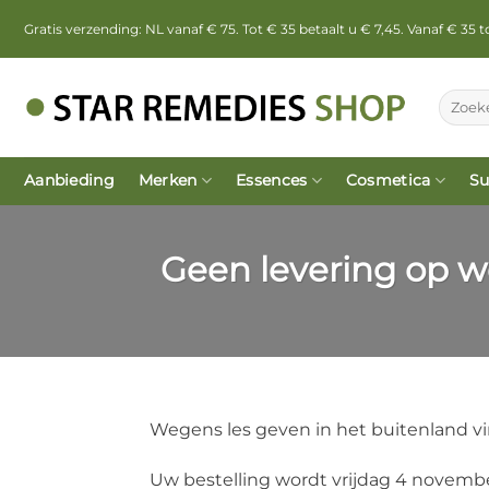
Ga
Gratis verzending: NL vanaf € 75. Tot € 35 betaalt u € 7,45. Vanaf € 35
naar
inhoud
Zoeken
naar:
Aanbieding
Merken
Essences
Cosmetica
Su
Geen levering op 
Wegens les geven in het buitenland 
Uw bestelling wordt vrijdag 4 novembe