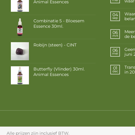
waar
mei
Animal Essences
Waar
04
belan
sep
Combinatie 5 - Bloesem
Essence 30ml.
Meer
06
de b
mrt
Robijn (steen) - CINT
Geen 
06
juni
mei
Tran
01
Butterfly (Vlinder) 30ml.
in 2
dec
Animal Essences
Alle prijzen zijn inclusief BTW.