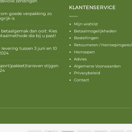
devolle zendingen
KLANTENSERVICE
om goede verpakking zo
grijk is
Mijn wishlist
 betaalgemak dan ooit: Kies
Betaalmogelijkheden
etaalmethode die bij u past!
Bestellingen
Retourneren / Herroepingsrec
levering tussen 3 juni en 10
Herroepen
 2024
Advies
sport(pakket)tarieven stijgen
Algemene Voorwaarden
024
Privacybeleid
Contact