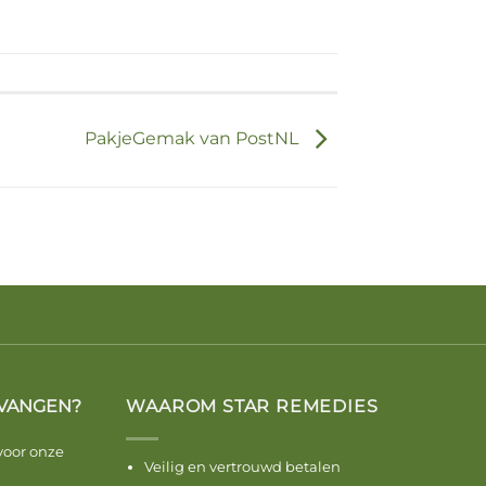
PakjeGemak van PostNL
VANGEN?
WAAROM STAR REMEDIES
voor onze
Veilig en vertrouwd betalen