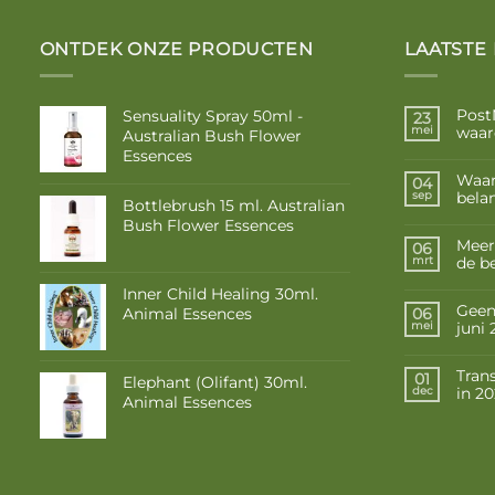
ONTDEK ONZE PRODUCTEN
LAATSTE
Post
Sensuality Spray 50ml -
23
waar
mei
Australian Bush Flower
Essences
Waar
04
belan
sep
Bottlebrush 15 ml. Australian
Bush Flower Essences
Meer
06
de b
mrt
Inner Child Healing 30ml.
Geen 
Animal Essences
06
juni
mei
Tran
01
Elephant (Olifant) 30ml.
in 2
dec
Animal Essences