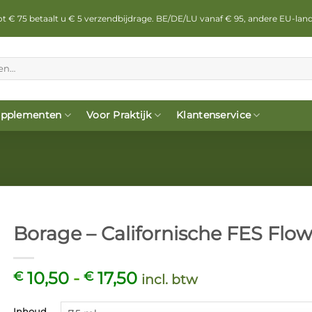
 tot € 75 betaalt u € 5 verzendbijdrage. BE/DE/LU vanaf € 95, andere EU-lan
pplementen
Voor Praktijk
Klantenservice
Borage – Californische FES Flo
Prijsklasse:
10,50
-
17,50
€
€
incl. btw
€ 10,50
tot
Inhoud