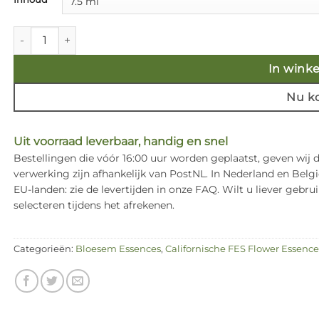
€ 17,50
Borage - Californische FES Flower Essences aantal
In wink
Nu k
Uit voorraad leverbaar, handig en snel
Bestellingen die vóór 16:00 uur worden geplaatst, geven wij
verwerking zijn afhankelijk van PostNL. In Nederland en Bel
EU-landen: zie de levertijden in onze FAQ. Wilt u liever ge
selecteren tijdens het afrekenen.
Categorieën:
Bloesem Essences
,
Californische FES Flower Essence