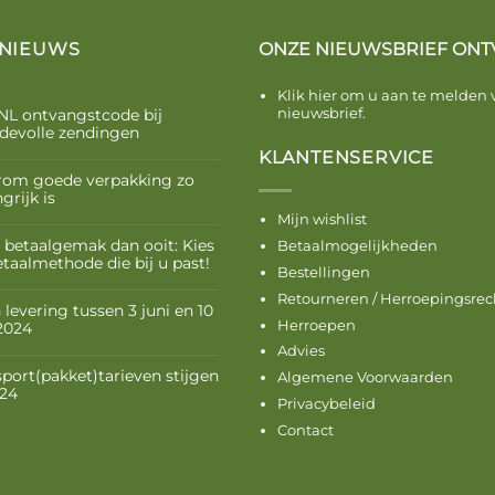
 NIEUWS
ONZE NIEUWSBRIEF ONT
Klik hier om u aan te melden 
nieuwsbrief.
NL ontvangstcode bij
devolle zendingen
KLANTENSERVICE
om goede verpakking zo
grijk is
Mijn wishlist
 betaalgemak dan ooit: Kies
Betaalmogelijkheden
etaalmethode die bij u past!
Bestellingen
Retourneren / Herroepingsrec
levering tussen 3 juni en 10
Herroepen
 2024
Advies
sport(pakket)tarieven stijgen
Algemene Voorwaarden
024
Privacybeleid
Contact