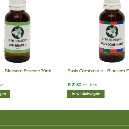
 – Bloesem Essence 30ml.
Basis Combinatie – Bloesem E
€
21,50
tw
incl. btw
gen
In winkelwagen