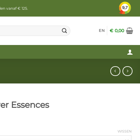
den vanaf € 125.
€
0,00
EN
wer Essences
WISSEN