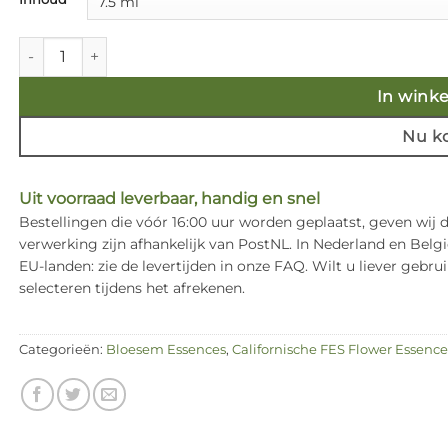
€ 17,50
Bleeding Heart - Californische FES Flower Essences aantal
In wink
Nu k
Uit voorraad leverbaar, handig en snel
Bestellingen die vóór 16:00 uur worden geplaatst, geven wij
verwerking zijn afhankelijk van PostNL. In Nederland en Bel
EU-landen: zie de levertijden in onze FAQ. Wilt u liever ge
selecteren tijdens het afrekenen.
Categorieën:
Bloesem Essences
,
Californische FES Flower Essence