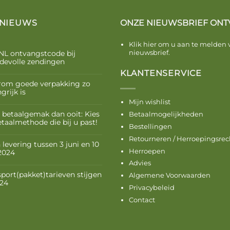
 NIEUWS
ONZE NIEUWSBRIEF ONT
Klik hier om u aan te melden 
nieuwsbrief.
NL ontvangstcode bij
devolle zendingen
KLANTENSERVICE
om goede verpakking zo
grijk is
Mijn wishlist
 betaalgemak dan ooit: Kies
Betaalmogelijkheden
etaalmethode die bij u past!
Bestellingen
Retourneren / Herroepingsrec
levering tussen 3 juni en 10
Herroepen
 2024
Advies
sport(pakket)tarieven stijgen
Algemene Voorwaarden
024
Privacybeleid
Contact