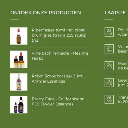
ONTDEK ONZE PRODUCTEN
LAATSTE
Post
Pipetflesjes 10ml incl pipet
23
waar
mei
bruin glas (tray à 255 stuks)
(A2)
Waar
04
belan
sep
Vine bach remedie - Healing
Herbs
Meer
06
Prijsklasse:
-
de b
mrt
€ 9,50
tot
Robin (Roodborstje) 30ml.
€ 16,85
Geen 
Animal Essences
06
juni
mei
Tran
01
Pretty Face - Californische
in 2
dec
FES Flower Essences
Prijsklasse:
-
€ 10,50
tot
€ 17,50