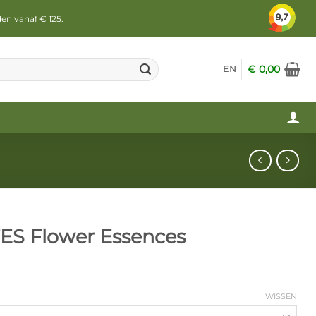
den vanaf € 125.
€
0,00
EN
 FES Flower Essences
WISSEN