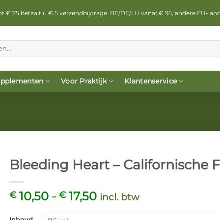
 tot € 75 betaalt u € 5 verzendbijdrage. BE/DE/LU vanaf € 95, andere EU-lan
pplementen
Voor Praktijk
Klantenservice
Bleeding Heart – Californische
Prijsklasse:
10,50
-
17,50
€
€
incl. btw
€ 10,50
tot
Inhoud