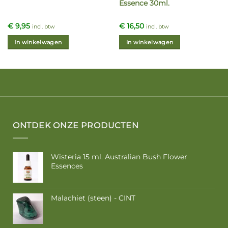
Essence 30ml.
€
9,95
€
16,50
incl. btw
incl. btw
In winkelwagen
In winkelwagen
ONTDEK ONZE PRODUCTEN
Wisteria 15 ml. Australian Bush Flower
Essences
Malachiet (steen) - CINT