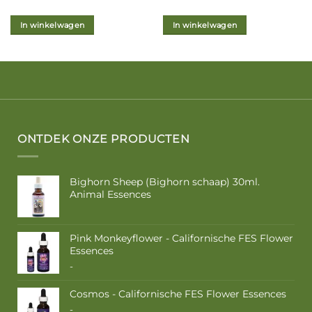
In winkelwagen
In winkelwagen
Dit
Dit
product
product
heeft
heeft
meerdere
meerdere
variaties.
variaties.
Deze
Deze
optie
optie
ONTDEK ONZE PRODUCTEN
kan
kan
gekozen
gekozen
worden
worden
Bighorn Sheep (Bighorn schaap) 30ml.
op
op
Animal Essences
de
de
productpagina
productpagina
Pink Monkeyflower - Californische FES Flower
Essences
Prijsklasse:
-
€ 10,50
tot
Cosmos - Californische FES Flower Essences
€ 17,50
Prijsklasse:
-