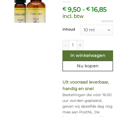
Pri
9,50
-
16,85
€
€
€ 9
incl. btw
tot
WISSEN
€ 1
Inhoud
Chicory bach bloesem remedie
In winkelwagen
Nu kopen
Uit voorraad leverbaar,
handig en snel
Bestellingen die vóór 16:00
uur worden geplaatst,
geven wij dezelfde dag nog
mee aan PostNL. De