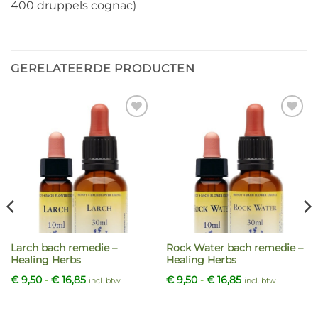
400 druppels cognac)
GERELATEERDE PRODUCTEN
Larch bach remedie –
Rock Water bach remedie –
Healing Herbs
Healing Herbs
Prijsklasse:
Prijsklasse:
€
9,50
-
€
16,85
€
9,50
-
€
16,85
incl. btw
incl. btw
€ 9,50
€ 9,50
tot
tot
€ 16,85
€ 16,85