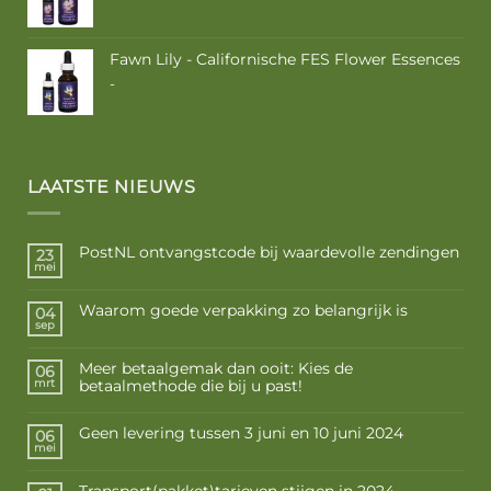
€ 10,50
tot
€ 17,50
Fawn Lily - Californische FES Flower Essences
Prijsklasse:
-
€ 10,50
tot
€ 17,50
LAATSTE NIEUWS
PostNL ontvangstcode bij waardevolle zendingen
23
mei
Waarom goede verpakking zo belangrijk is
04
sep
Meer betaalgemak dan ooit: Kies de
06
betaalmethode die bij u past!
mrt
Geen levering tussen 3 juni en 10 juni 2024
06
mei