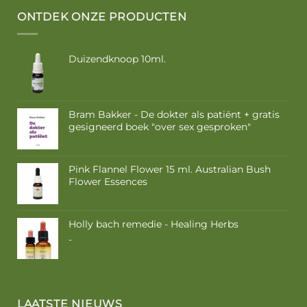
optie
optie
ONTDEK ONZE PRODUCTEN
kan
kan
gekozen
gekozen
worden
worden
Duizendknoop 10ml.
op
op
de
de
productpagina
productpagina
Bram Bakker - De dokter als patiënt + gratis
gesigneerd boek "over sex gesproken"
Pink Flannel Flower 15 ml. Australian Bush
Flower Essences
Holly bach remedie - Healing Herbs
Prijsklasse:
-
€ 9,50
tot
€ 16,85
LAATSTE NIEUWS