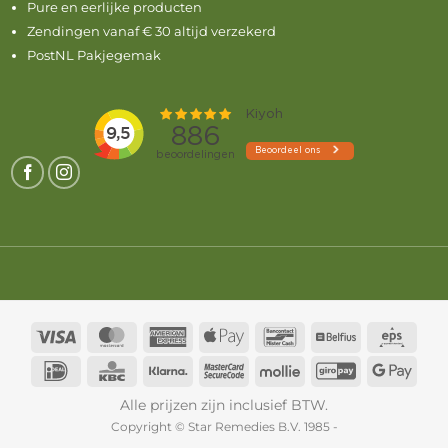
Pure en eerlijke producten
Zendingen vanaf € 30 altijd verzekerd
PostNL Pakjegemak
Visa
MasterCard
American
Apple
Bancontact
Belfius
Eps
Express
Pay
IDeal
KBC
Klarna
MasterCard
Mollie
GiroPay
Goog
2
Pay
Alle prijzen zijn inclusief BTW.
Copyright © Star Remedies B.V. 1985 -