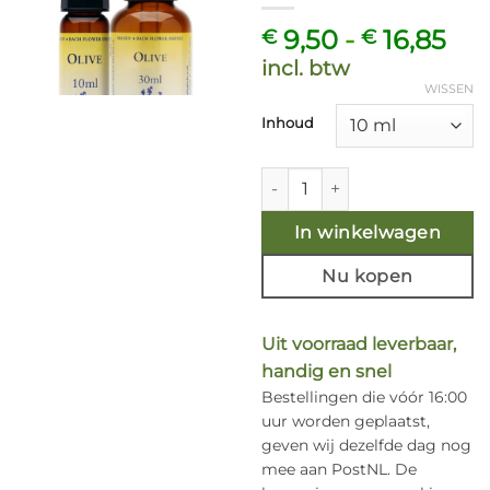
Pri
9,50
-
16,85
€
€
€ 9
incl. btw
tot
WISSEN
€ 1
Inhoud
Olive bach remedie - Healing 
In winkelwagen
Nu kopen
Uit voorraad leverbaar,
handig en snel
Bestellingen die vóór 16:00
uur worden geplaatst,
geven wij dezelfde dag nog
mee aan PostNL. De