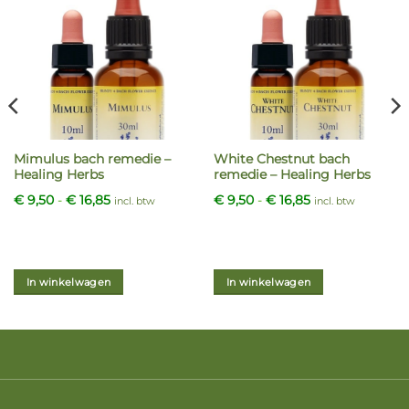
Mimulus bach remedie –
White Chestnut bach
Healing Herbs
remedie – Healing Herbs
Prijsklasse:
Prijsklasse:
€
9,50
-
€
16,85
€
9,50
-
€
16,85
incl. btw
incl. btw
€ 9,50
€ 9,50
tot
tot
€ 16,85
€ 16,85
In winkelwagen
In winkelwagen
Dit
Dit
product
product
heeft
heeft
meerdere
meerdere
variaties.
variaties.
Deze
Deze