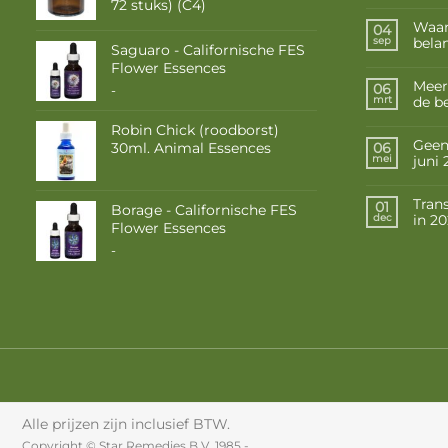
72 stuks) (C4)
Waar
04
belan
sep
Saguaro - Californische FES
Flower Essences
Meer
06
Prijsklasse:
-
de b
mrt
€ 10,50
tot
Robin Chick (roodborst)
€ 17,50
Geen 
30ml. Animal Essences
06
juni
mei
Tran
01
Borage - Californische FES
in 2
dec
Flower Essences
Prijsklasse:
-
€ 10,50
tot
€ 17,50
Alle prijzen zijn inclusief BTW.
Copyright © Star Remedies B.V. 1985 -