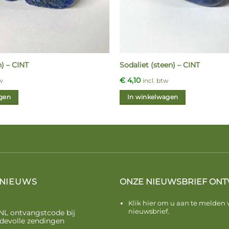
n) – CINT
Sodaliet (steen) – CINT
€
4,10
tw
incl. btw
gen
In winkelwagen
 NIEUWS
ONZE NIEUWSBRIEF ONT
Klik hier om u aan te melden 
nieuwsbrief.
NL ontvangstcode bij
devolle zendingen