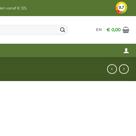
den vanaf € 125.
€
0,00
EN