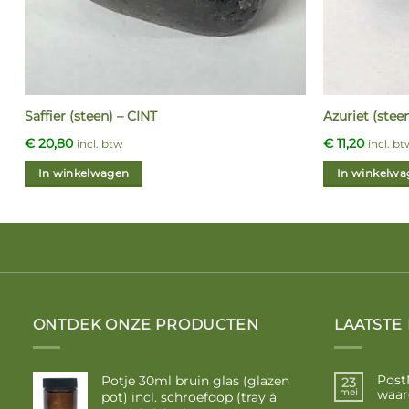
Saffier (steen) – CINT
Azuriet (stee
€
20,80
€
11,20
incl. btw
incl. b
In winkelwagen
In winkelwa
ONTDEK ONZE PRODUCTEN
LAATSTE
Post
Potje 30ml bruin glas (glazen
23
waar
mei
pot) incl. schroefdop (tray à