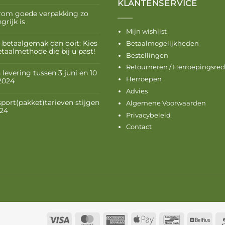
KLANTENSERVICE
om goede verpakking zo
grijk is
Mijn wishlist
 betaalgemak dan ooit: Kies
Betaalmogelijkheden
etaalmethode die bij u past!
Bestellingen
Retourneren / Herroepingsrec
levering tussen 3 juni en 10
Herroepen
 2024
Advies
sport(pakket)tarieven stijgen
Algemene Voorwaarden
024
Privacybeleid
Contact
Visa
MasterCard
American
Apple
Bancontact
Belf