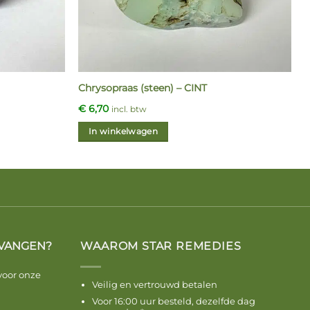
Chrysopraas (steen) – CINT
€
6,70
incl. btw
In winkelwagen
VANGEN?
WAAROM STAR REMEDIES
voor onze
Veilig en vertrouwd betalen
Voor 16:00 uur besteld, dezelfde dag