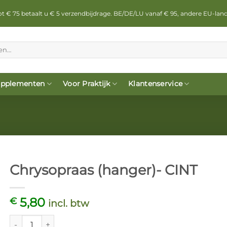
 tot € 75 betaalt u € 5 verzendbijdrage. BE/DE/LU vanaf € 95, andere EU-lan
pplementen
Voor Praktijk
Klantenservice
Chrysopraas (hanger)- CINT
5,80
€
incl. btw
Chrysopraas (hanger)- CINT aantal