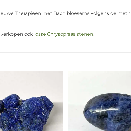
Nieuwe Therapieën met Bach bloesems volgens de method
ij verkopen ook
losse Chrysopraas stenen
.