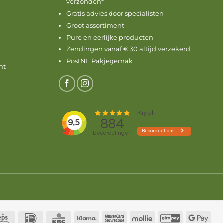
verzonden*
Gratis advies door specialisten
Groot assortiment
Pure en eerlijke producten
Zendingen vanaf € 30 altijd verzekerd
PostNL Pakjegemak
ht
ius
Eps
IDeal
KBC
Klarna
MasterCard
Mollie
GiroPay
Goo