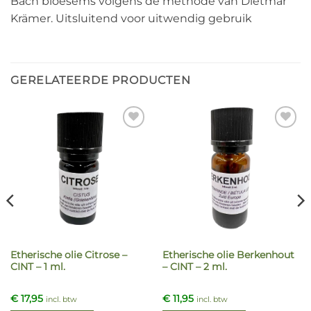
Bach bloesems volgens de methode van Dietmar
Krämer. Uitsluitend voor uitwendig gebruik
GERELATEERDE PRODUCTEN
Etherische olie Citrose –
Etherische olie Berkenhout
CINT – 1 ml.
– CINT – 2 ml.
€
17,95
€
11,95
incl. btw
incl. btw