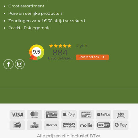
Groot assortiment
Pure en eerlijke producten
Zendingen vanaf € 30 altijd verzekerd
PostNL Pakjegemak
Visa
MasterCard
American
Apple
Bancontact
Belfius
Eps
Express
Pay
IDeal
KBC
Klarna
MasterCard
Mollie
GiroPay
Goog
2
Pay
Alle prijzen zijn inclusief BTW.