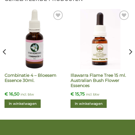
Add to
Add to
Wishlist
Wishlist
Combinatie 4 – Bloesem
Illawarra Flame Tree 15 ml.
Essence 30ml.
Australian Bush Flower
Essences
€
16,50
€
15,75
incl. btw
incl. btw
In winkelwagen
In winkelwagen