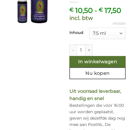
Pr
10,50
-
17,50
€
€
€ 
incl. btw
to
WISSEN
€ 
Inhoud
Fuchsia - Californische FES F
In winkelwagen
Nu kopen
Uit voorraad leverbaar,
handig en snel
Bestellingen die vóór 16:00
uur worden geplaatst,
geven wij dezelfde dag nog
mee aan PostNL. De