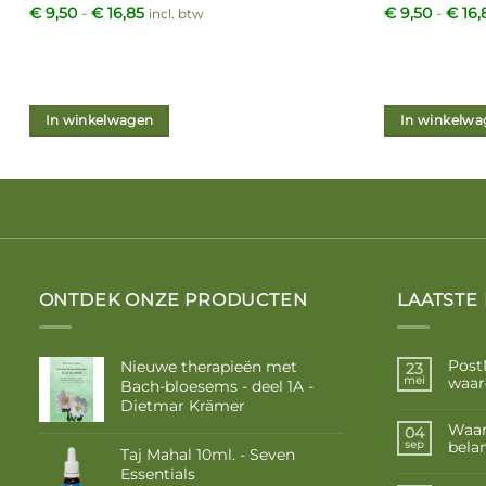
Prijsklasse:
€
9,50
-
€
16,85
€
9,50
-
€
16,
incl. btw
€ 9,50
tot
€ 16,85
In winkelwagen
In winkelwa
Dit
Dit
product
product
heeft
heeft
meerdere
meerdere
variaties.
variaties.
Deze
Deze
optie
optie
ONTDEK ONZE PRODUCTEN
LAATSTE
kan
kan
gekozen
gekozen
Post
Nieuwe therapieën met
23
worden
worden
waar
mei
Bach-bloesems - deel 1A -
op
op
Dietmar Krämer
de
de
Waar
04
productpagina
productpagi
belan
sep
Taj Mahal 10ml. - Seven
Essentials