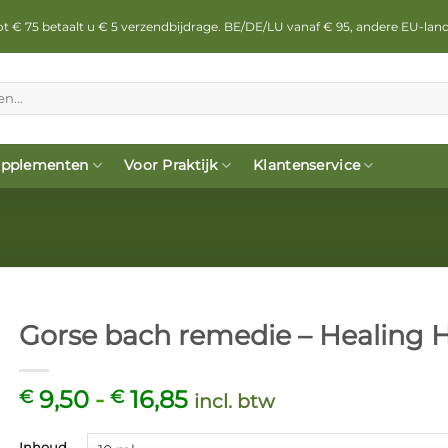
 tot € 75 betaalt u € 5 verzendbijdrage. BE/DE/LU vanaf € 95, andere EU-lan
pplementen
Voor Praktijk
Klantenservice
Gorse bach remedie – Healing 
Prijsklasse:
9,50
-
16,85
€
€
incl. btw
€ 9,50
tot
Inhoud