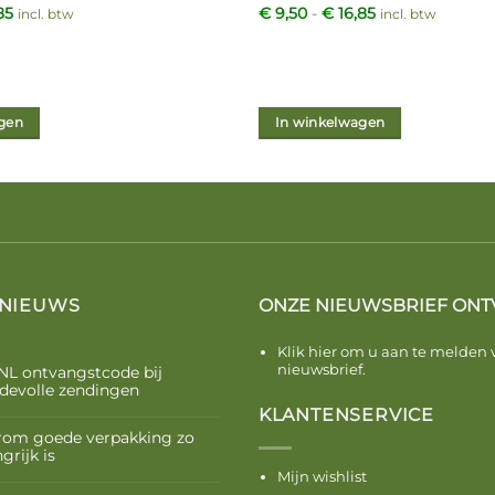
Prijsklasse:
Prijsklasse:
85
€
9,50
-
€
16,85
incl. btw
incl. btw
€ 9,50
€ 9,50
tot
tot
€ 16,85
€ 16,85
gen
In winkelwagen
Dit
product
heeft
meerdere
variaties.
Deze
optie
 NIEUWS
ONZE NIEUWSBRIEF ONT
kan
Klik hier om u aan te melden 
gekozen
nieuwsbrief.
NL ontvangstcode bij
worden
devolle zendingen
op
KLANTENSERVICE
de
om goede verpakking zo
na
productpagina
grijk is
Mijn wishlist