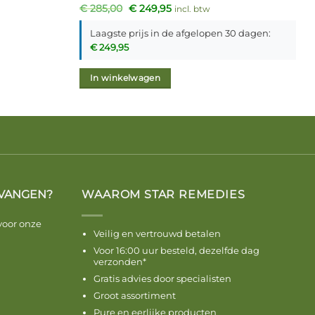
Oorspronkelijke
Huidige
€
285,00
€
249,95
incl. btw
prijs
prijs
was:
is:
Laagste prijs in de afgelopen 30 dagen:
€ 285,00.
€ 249,95.
€
249,95
In winkelwagen
VANGEN?
WAAROM STAR REMEDIES
voor onze
Veilig en vertrouwd betalen
Voor 16:00 uur besteld, dezelfde dag
verzonden*
Gratis advies door specialisten
Groot assortiment
Pure en eerlijke producten