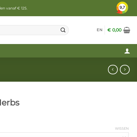
den vanaf € 125.
€
0,00
EN
Herbs
WISSEN