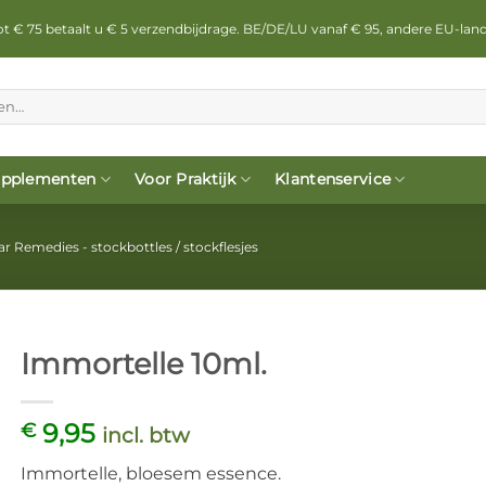
 tot € 75 betaalt u € 5 verzendbijdrage. BE/DE/LU vanaf € 95, andere EU-lan
pplementen
Voor Praktijk
Klantenservice
ar Remedies - stockbottles / stockflesjes
Immortelle 10ml.
9,95
€
incl. btw
Immortelle, bloesem essence.