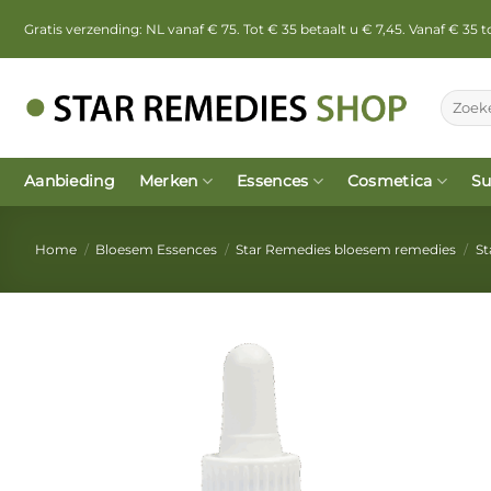
Ga
Gratis verzending: NL vanaf € 75. Tot € 35 betaalt u € 7,45. Vanaf € 35
naar
inhoud
Zoeken
naar:
Aanbieding
Merken
Essences
Cosmetica
Su
Home
/
Bloesem Essences
/
Star Remedies bloesem remedies
/
St