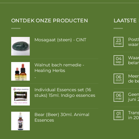
ONTDEK ONZE PRODUCTEN
LAATSTE
Post
Mosagaat (steen) - CINT
23
waar
mei
Waar
04
belan
sep
Walnut bach remedie -
Healing Herbs
Meer
06
Prijsklasse:
-
de b
mrt
€ 9,50
tot
Individual Essences set (16
€ 16,85
Geen 
stuks) 15ml. Indigo essences
06
juni
mei
Tran
01
Bear (Beer) 30ml. Animal
in 2
dec
Essences