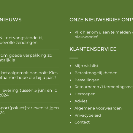
 NIEUWS
ONZE NIEUWSBRIEF ONT
Klik hier om u aan te melden 
nieuwsbrief.
NL ontvangstcode bij
devolle zendingen
KLANTENSERVICE
om goede verpakking zo
grijk is
Mijn wishlist
 betaalgemak dan ooit: Kies
Betaalmogelijkheden
etaalmethode die bij u past!
Bestellingen
Retourneren / Herroepingsrec
levering tussen 3 juni en 10
Herroepen
 2024
Advies
sport(pakket)tarieven stijgen
Algemene Voorwaarden
024
Privacybeleid
Contact