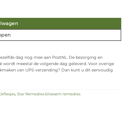
elwagen
open
 dezelfde dag nog mee aan PostNL. De bezorging en
gië wordt meestal de volgende dag geleverd. Voor overige
bruikmaken van UPS-verzending? Dan kunt u dit eenvoudig
ckflesjes
,
Star Remedies bloesem remedies