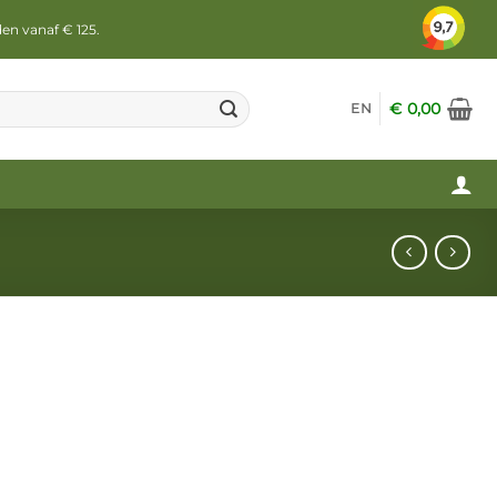
den vanaf € 125.
€
0,00
EN