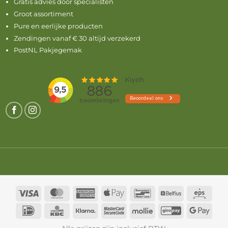
Gratis advies door specialisten
Groot assortiment
Pure en eerlijke producten
Zendingen vanaf € 30 altijd verzekerd
PostNL Pakjegemak
Visa
MasterCard
American
Apple
Bancontact
Belfius
Eps
Express
Pay
IDeal
KBC
Klarna
MasterCard
Mollie
GiroPay
Goog
2
Pay